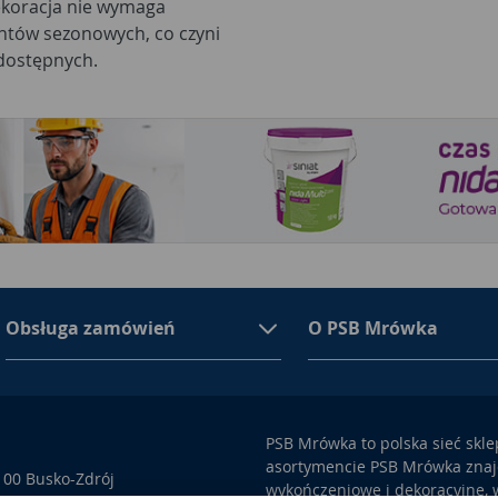
ekoracja nie wymaga
ntów sezonowych, co czyni
dostępnych.
Obsługa zamówień
O PSB Mrówka
PSB Mrówka to polska sieć skl
asortymencie PSB Mrówka znajd
100 Busko-Zdrój
wykończeniowe i dekoracyjne, w