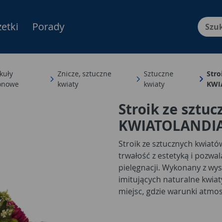
etki
Porady
Menu Produktów, nawigacja: E
kuły
Znicze, sztuczne
Sztuczne
Stro
onowe
kwiaty
kwiaty
KWI
Stroik ze sztu
KWIATOLANDI
Stroik ze sztucznych kwiató
trwałość z estetyką i pozwal
pielęgnacji. Wykonany z wys
imitujących naturalne kwiaty
miejsc, gdzie warunki atmo
utrzymanie żywych roślin. 
grobowa, dekoracja ogrodow