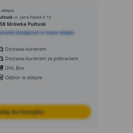
ementu dekoracyjnego.
 sklepie
ułtusk
ul. Jana Pawła II 10
SB Mrówka Pułtusk
prawdź dostępność w innym sklepie
Dostawa kurierem
Dostawa kurierem za pobraniem
DHL Box
Odbiór w sklepie
daj do koszyka