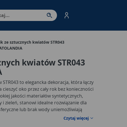
nter - przejdź do strony produktów. Spacja – otwórz/zamkni
ik ze sztucznych kwiatów STR043
ATOLANDIA
cznych kwiatów STR043
A
w STR043 to elegancka dekoracja, która łączy
a cieszyć oko przez cały rok bez konieczności
okiej jakości materiałów syntetycznych,
 i zieleń, stanowi idealne rozwiązanie dla
sferyczne lub brak wody uniemożliwiają
Doskonale sprawdzi się jako ozdoba
Czytaj więcej
a, balkonu lub wnętrz, gdzie potrzebujesz