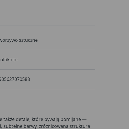
worzywo sztuczne
ultikolor
905627070588
 także detale, które bywają pomijane —
i, subtelne barwy, zróżnicowana struktura