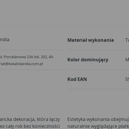
andia
Materiał wykonania
T
. Porcelanowa 23A lok. 202, 40-
Kolor dominujący
M
ariat@kwiatolandia.com.pl
Kod EAN
5
ancka dekoracja, która łączy
Estetyka wykonania obejmuje
zez cały rok bez konieczności
naturalnie wyglądające płatk