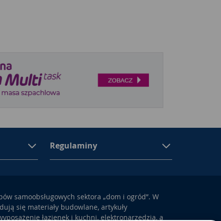
Regulaminy
epów samoobsługowych sektora „dom i ogród”. W
ują się materiały budowlane, artykuły
yposażenie łazienek i kuchni, elektronarzędzia, a