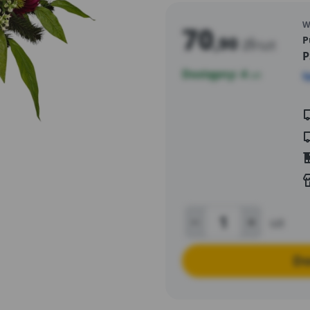
trwałego i efektownego el
W
70
,90
zł
P
/szt
P
Dostępny: 4
szt
S
szt
Do