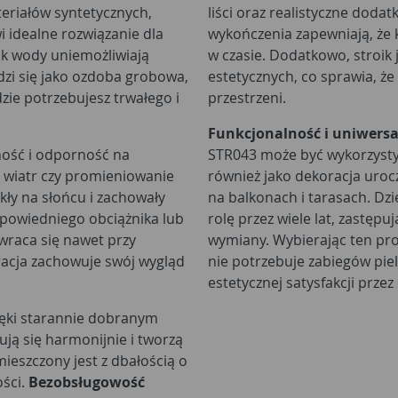
teriałów syntetycznych,
liści oraz realistyczne dodatk
wi idealne rozwiązanie dla
wykończenia zapewniają, że 
ak wody uniemożliwiają
w czasie. Dodatkowo, stroik
zi się jako ozdoba grobowa,
estetycznych, co sprawia, ż
zie potrzebujesz trwałego i
przestrzeni.
Funkcjonalność i uniwers
ność i odporność na
STR043 może być wykorzysty
 wiatr czy promieniowanie
również jako dekoracja uroc
akły na słońcu i zachowały
na balkonach i tarasach. Dzi
dpowiedniego obciążnika lub
rolę przez wiele lat, zastępu
ewraca się nawet przy
wymiany. Wybierając ten pro
racja zachowuje swój wygląd
nie potrzebuje zabiegów pie
estetycznej satysfakcji przez 
ęki starannie dobranym
ją się harmonijnie i tworzą
eszczony jest z dbałością o
ości.
Bezobsługowość