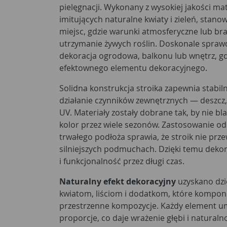
pielęgnacji. Wykonany z wysokiej jakości ma
imitujących naturalne kwiaty i zieleń, stano
miejsc, gdzie warunki atmosferyczne lub br
utrzymanie żywych roślin. Doskonale sprawd
dekoracja ogrodowa, balkonu lub wnętrz, gd
efektownego elementu dekoracyjnego.
Solidna konstrukcja stroika zapewnia stabil
działanie czynników zewnętrznych — deszcz,
UV. Materiały zostały dobrane tak, by nie bl
kolor przez wiele sezonów. Zastosowanie o
trwałego podłoża sprawia, że stroik nie prz
silniejszych podmuchach. Dzięki temu deko
i funkcjonalność przez długi czas.
Naturalny efekt dekoracyjny
uzyskano dzi
kwiatom, liściom i dodatkom, które komponu
przestrzenne kompozycje. Każdy element umi
proporcje, co daje wrażenie głębi i naturaln