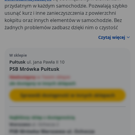
przydatnym w każdym samochodzie. Pozwalają szybko
usunąć kurz i inne zanieczyszczenia z powierzchni
kokpitu oraz innych elementów w samochodzie. Bez
żadnych problemów zadbasz dzięki nim o czystość
swojego samochodu.
Zestaw ścierek z mikrofibry
Czytaj więcej
znajdziesz w ofercie marki Car OK. Tego typu artykuły
motoryzacyjne są niezwykle praktyczne, a jednocześnie
W sklepie
proste w użyciu.
Pułtusk
ul. Jana Pawła II 10
PSB Mrówka Pułtusk
Niedostępny
w Twoim sklepie
ale dostępny w innych sklepach
Sprawdź dostępność w innych sklepach
Najbliższy sklep z dostępnością
Warszawa
ul. Ochocza 2
PSB Mrówka Warszawa ul. Ochocza