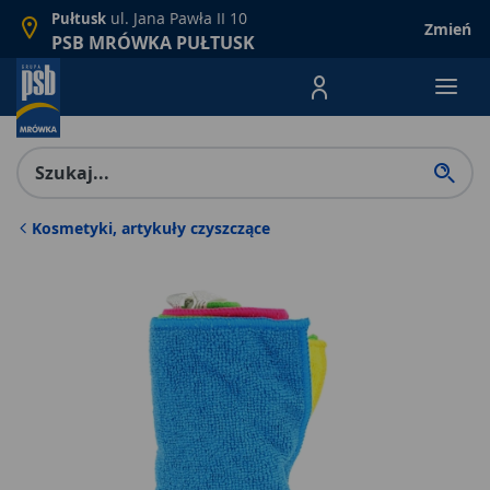
ul. Jana Pawła II 10
Pułtusk
Zmień
PSB MRÓWKA PUŁTUSK
Menu Produktów, nawigacja: E
Kosmetyki, artykuły czyszczące