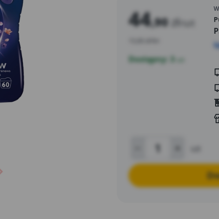
W
44
,90
zł
P
/szt
P
15,00 zł/litr
S
Dostępny: 3
szt
szt
Do