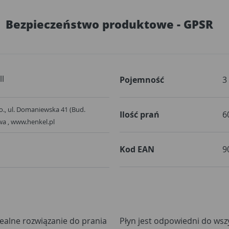
Bezpieczeństwo produktowe - GPSR
l
Pojemność
3
.o., ul. Domaniewska 41 (Bud.
Ilość prań
6
wa , www.henkel.pl
Kod EAN
9
ealne rozwiązanie do prania
Płyn jest odpowiedni do wsz