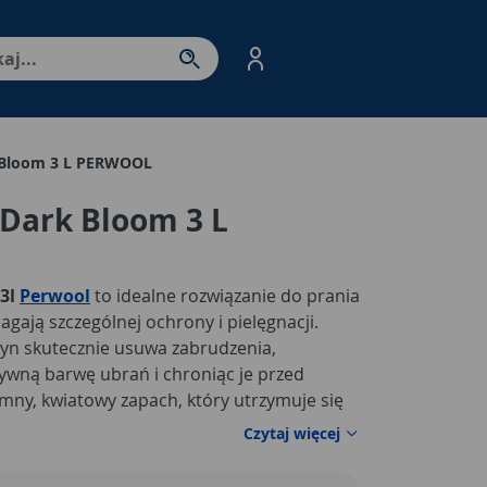
nter - przejdź do strony produktów. Spacja – otwórz/zamkni
k Bloom 3 L PERWOOL
 Dark Bloom 3 L
 3l
Perwool
to idealne rozwiązanie do prania
gają szczególnej ochrony i pielęgnacji.
płyn skutecznie usuwa zabrudzenia,
ywną barwę ubrań i chroniąc je przed
mny, kwiatowy zapach, który utrzymuje się
as, zapewniając świeżość i przyjemność
Czytaj więcej