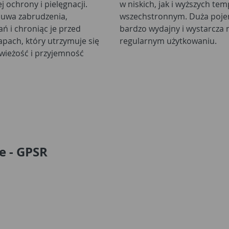
 ochrony i pielęgnacji.
w niskich, jak i wyższych te
usuwa zabrudzenia,
wszechstronnym. Duża pojemn
ń i chroniąc je przed
bardzo wydajny i wystarcza 
apach, który utrzymuje się
regularnym użytkowaniu.
świeżość i przyjemność
e - GPSR