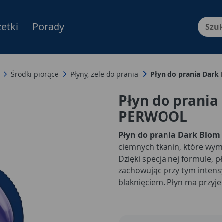
etki
Porady
Menu Produktów, nawigacja: E
Środki piorące
Płyny, żele do prania
Płyn do prania Dar
Płyn do prania
PERWOOL
Płyn do prania Dark Blom
ciemnych tkanin, które wyma
Dzięki specjalnej formule, 
zachowując przy tym intens
blaknięciem. Płyn ma przyje
na tkaninach przez długi cz
noszenia.