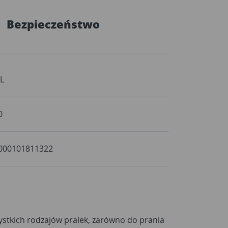
Bezpieczeństwo
 L
0
000101811322
ystkich rodzajów pralek, zarówno do prania