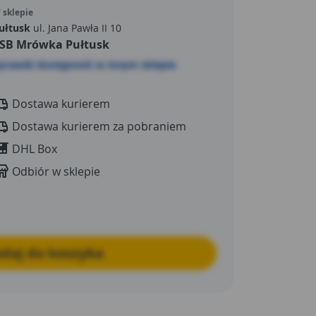
 sklepie
ułtusk
ul. Jana Pawła II 10
SB Mrówka Pułtusk
prawdź dostępność w innym sklepie
Dostawa kurierem
Dostawa kurierem za pobraniem
DHL Box
Odbiór w sklepie
daj do koszyka