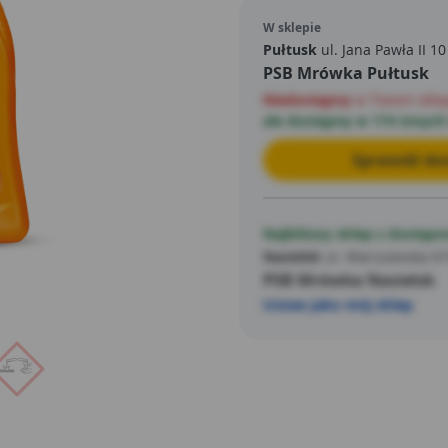
W sklepie
Pułtusk
ul. Jana Pawła II 10
PSB Mrówka Pułtusk
Niedostępny
w Twoim skle
ale dostępny w 174 innych
Sprawdź dos
Najbliższy sklep z dostępn
Nasielsk
ul. Warszawska 67
PSB Mrówka Nasielsk
Ustaw jako mój sklep