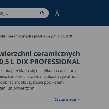
nter - przejdź do strony produktów. Spacja – otwórz/zamkni
chni ceramicznych i plastikowych 0,5 L DIX
owierzchni ceramicznych
 0,5 L DIX PROFESSIONAL
ania przekłada się nie tylko na codzienny
ieszkańców, ale także na jakość i żywotność
 dobrać środki czystości pod kątem
ń lub powierzchni.
Czytaj więcej