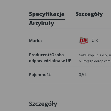
Specyfikacja
Szczegóły
Artykuły
Dix
Marka
Producent/Osoba
Gold Drop Sp. z o.o., 
odpowiedzialna w UE
biuro@golddrop.com.
Pojemność
0,5 L
Szczegóły