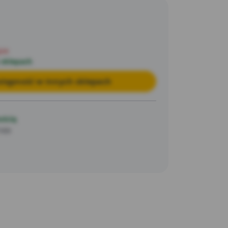
pie
 sklepach
tępność w innych sklepach
ością
/69