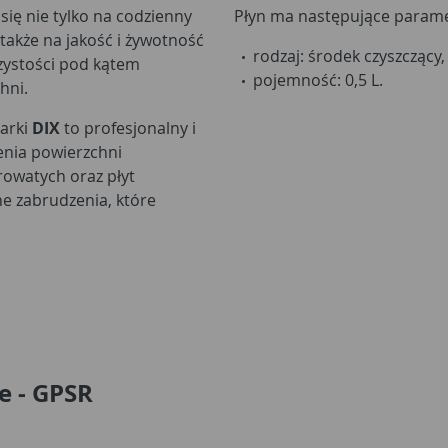
ię nie tylko na codzienny
Płyn ma następujące parame
także na jakość i żywotność
rodzaj: środek czyszczący,
zystości pod kątem
pojemność: 0,5 L.
hni.
marki
DIX
to profesjonalny i
enia powierzchni
rowatych oraz płyt
e zabrudzenia, które
e - GPSR