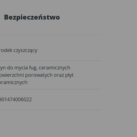
Bezpieczeństwo
rodek czyszczący
łyn do mycia fug, ceramicznych
owierzchni porowatych oraz płyt
eramicznych
901474006022