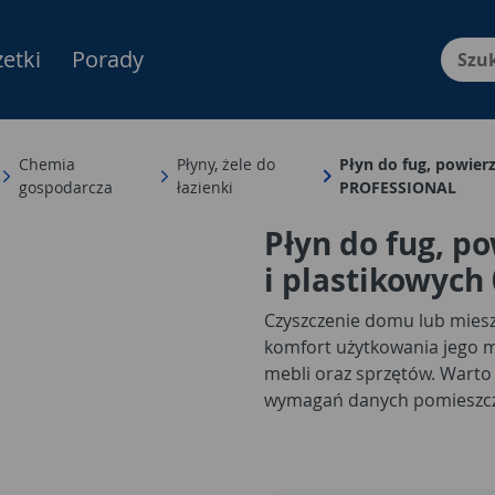
etki
Porady
Menu Produktów, nawigacja: E
Chemia
Płyny, żele do
Płyn do fug, powierz
gospodarcza
łazienki
PROFESSIONAL
Płyn do fug, p
i plastikowych
Czyszczenie domu lub mieszk
komfort użytkowania jego m
mebli oraz sprzętów. Warto
wymagań danych pomieszcze