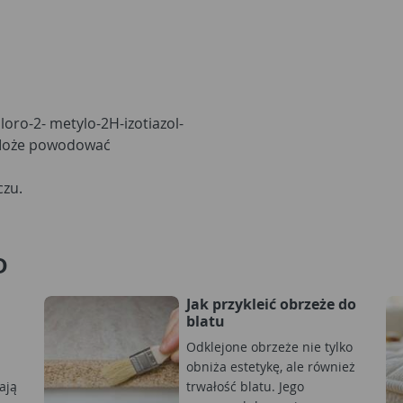
oro-2- metylo-2H-izotiazol-
. Może powodować
czu.
D
Jak przykleić obrzeże do
blatu
Odklejone obrzeże nie tylko
obniża estetykę, ale również
ają
trwałość blatu. Jego