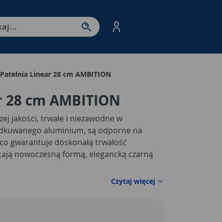
nter - przejdź do strony produktów. Spacja – otwórz/zamkni
Patelnia Linear 28 cm AMBITION
ar 28 cm AMBITION
ej jakości, trwałe i niezawodne w
odkuwanego aluminium, są odporne na
, co gwarantuje doskonałą trwałość
cają nowoczesną formą, elegancką czarną
Czytaj więcej