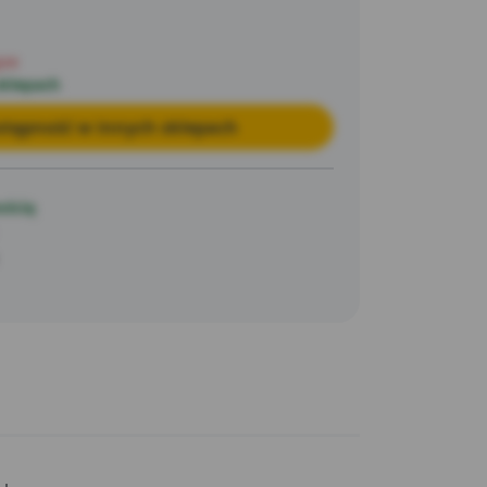
pie
sklepach
tępność w innych sklepach
ością