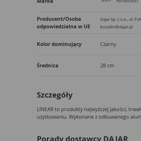
Ambition
Marka
Producent/Osoba
Dajar Sp. z o.o., ul. P
odpowiedzialna w UE
koszalin@dajar.pl
Kolor dominujący
Czarny
Średnica
28 cm
Szczegóły
LINEAR to produkty najwyższej jakości, trwa
odkształcenia i deformacje, co gwarantuje doskonał
użytkowaniu. Wykonane z odkuwanego alum
Porady dostawcy DAJAR