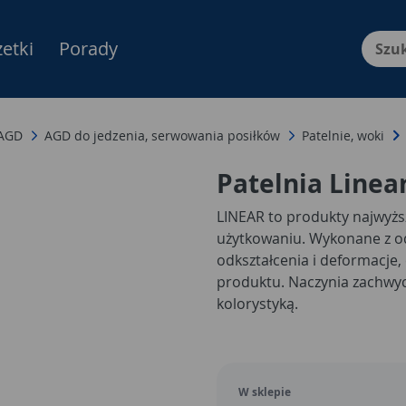
etki
Porady
Menu Produktów, nawigacja: E
 AGD
AGD do jedzenia, serwowania posiłków
Patelnie, woki
Patelnia Line
LINEAR to produkty najwyższ
użytkowaniu. Wykonane z 
odkształcenia i deformacje
produktu. Naczynia zachwy
kolorystyką.
W sklepie