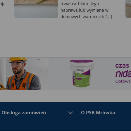
ają
trwałość blatu. Jego
naprawa lub wymiana w
domowych warunkach [...]
Obsługa zamówień
O PSB Mrówka