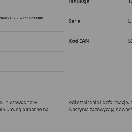
Indukcja
T
ołtawska 6, 75-072 Koszalin,
Seria
L
Kod EAN
5
łe i niezawodne w
ą trwałość produktu.
inium, są odporne na
Naczynia zachwycają nowocz