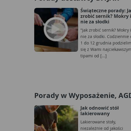
Świąteczne porady: J
zrobić sernik? Mokry 
nie za słodki
"Jak zrobić sernik? Mokry 
nie za słodki. Codziennie
1 do 12 grudnia podzieli
się z Wami najciekawszym
tipami od [...]
Porady w Wyposażenie, AG
Jak odnowić stół
lakierowany
Lakierowane stoły,
niezależnie od jakości