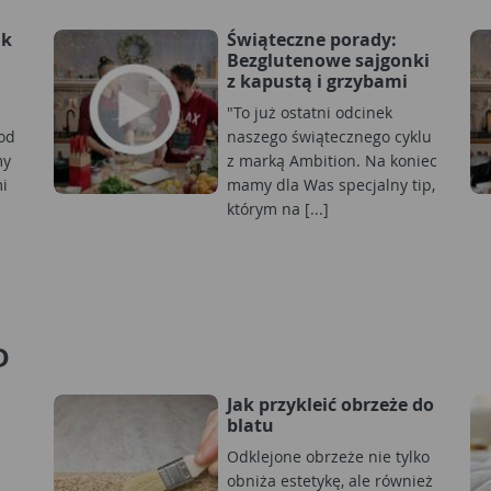
ak
Świąteczne porady:
i
Bezglutenowe sajgonki
z kapustą i grzybami
i
"To już ostatni odcinek
 od
naszego świątecznego cyklu
my
z marką Ambition. Na koniec
i
mamy dla Was specjalny tip,
którym na [...]
D
Jak przykleić obrzeże do
blatu
Odklejone obrzeże nie tylko
obniża estetykę, ale również