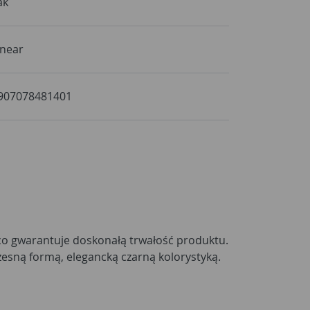
ak
inear
907078481401
esną formą, elegancką czarną kolorystyką.