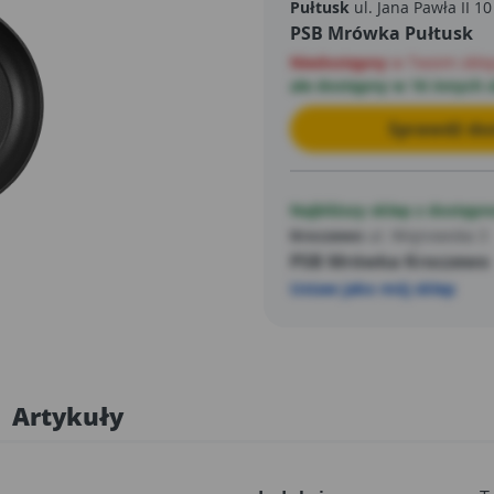
Pułtusk
ul. Jana Pawła II 10
PSB Mrówka Pułtusk
Niedostępny
w Twoim skle
ale dostępny w 16 innych 
Sprawdź dos
Najbliższy sklep z dostępn
Kroczewo
ul. Wojnowska 3
PSB Mrówka Kroczewo
Ustaw jako mój sklep
Artykuły