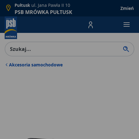
ul. Jana Pawła II 10
Pułtusk
Zmień
PSB MRÓWKA PUŁTUSK
Menu Produktów, nawigacja: E
Akcesoria samochodowe