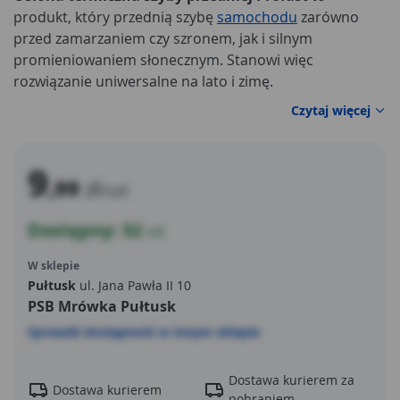
produkt, który przednią szybę
samochodu
zarówno
przed zamarzaniem czy szronem, jak i silnym
promieniowaniem słonecznym. Stanowi więc
rozwiązanie uniwersalne na lato i zimę.
Czytaj więcej
9
,99
zł
/szt
Dostępny: 52
szt
W sklepie
Pułtusk
ul. Jana Pawła II 10
PSB Mrówka Pułtusk
Sprawdź dostępność w innym sklepie
Dostawa kurierem za
Dostawa kurierem
pobraniem