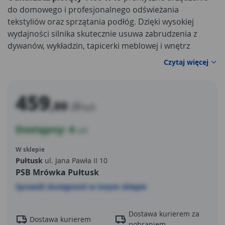
do domowego i profesjonalnego odświeżania
tekstyliów oraz sprzątania podłóg. Dzięki wysokiej
wydajności silnika skutecznie usuwa zabrudzenia z
dywanów, wykładzin, tapicerki meblowej i wnętrz
samochodowych, jednocześnie pozostając łatwy w
Czytaj więcej
obsłudze. Duży
zbiornik 15 l
pozwala na długą pracę
bez konieczności częstego uzupełniania lub
opróżniania, co znacząco przyspiesza porządki w
459
,00
zł
większych pomieszczeniach. Solidna konstrukcja i
/szt
stabilne kółka zapewniają wygodne manewrowanie, a
Dostępny: 4
intuicyjne elementy sterujące ułatwiają szybkie
szt
uruchomienie i dobór trybu pracy odpowiedniego do
W sklepie
rodzaju powierzchni.
Pułtusk
ul. Jana Pawła II 10
PSB Mrówka Pułtusk
Sprawdź dostępność w innym sklepie
Dostawa kurierem za
Dostawa kurierem
pobraniem