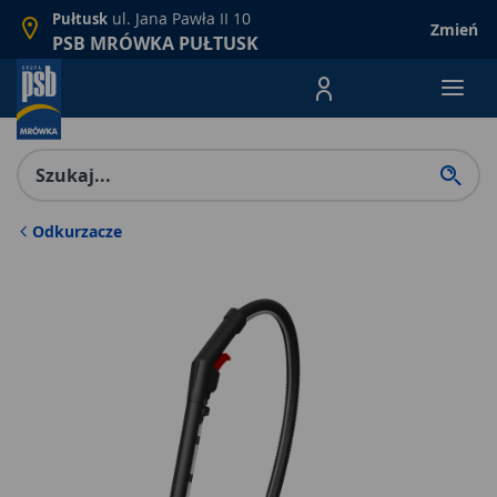
ul. Jana Pawła II 10
Pułtusk
Zmień
PSB MRÓWKA PUŁTUSK
Menu Produktów, nawigacja: E
Odkurzacze