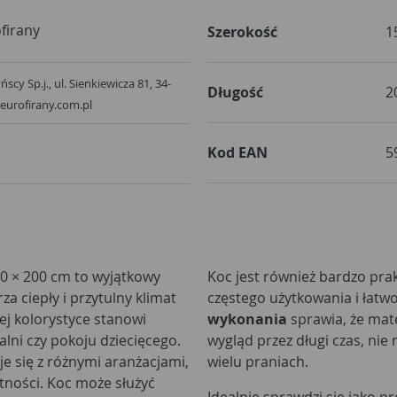
firany
Szerokość
1
scy Sp.j., ul. Sienkiewicza 81, 34-
Długość
2
eurofirany.com.pl
Kod EAN
5
0 × 200 cm to wyjątkowy
Koc jest również bardzo pra
a ciepły i przytulny klimat
częstego użytkowania i łatw
j kolorystyce stanowi
wykonania
sprawia, że mate
alni czy pokoju dziecięcego.
wygląd przez długi czas, nie
e się z różnymi aranżacjami,
wielu praniach.
tności. Koc może służyć