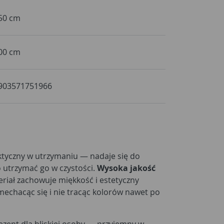
50 cm
00 cm
903571751966
ktyczny w utrzymaniu — nadaje się do
o utrzymać go w czystości.
Wysoka jakość
riał zachowuje miękkość i estetyczny
 mechacąc się i nie tracąc kolorów nawet po