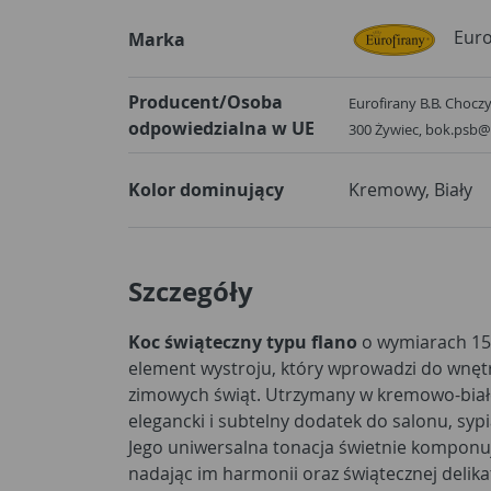
Euro
Marka
Producent/Osoba
Eurofirany B.B. Choczyń
odpowiedzialna w UE
300 Żywiec, bok.psb@
Kolor dominujący
Kremowy, Biały
Szczegóły
Koc świąteczny typu flano
o wymiarach 15
element wystroju, który wprowadzi do wnętrz
zimowych świąt. Utrzymany w kremowo-białe
elegancki i subtelny dodatek do salonu, sypi
Jego uniwersalna tonacja świetnie komponuj
nadając im harmonii oraz świątecznej delika