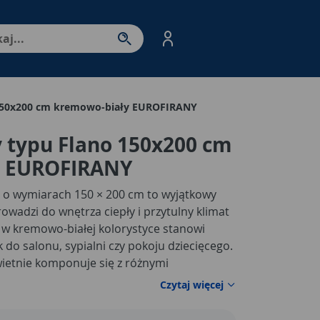
nter - przejdź do strony produktów. Spacja – otwórz/zamkni
 150x200 cm kremowo-biały EUROFIRANY
 typu Flano 150x200 cm
y EUROFIRANY
o wymiarach 150 × 200 cm to wyjątkowy
owadzi do wnętrza ciepły i przytulny klimat
w kremowo-białej kolorystyce stanowi
 do salonu, sypialni czy pokoju dziecięcego.
wietnie komponuje się z różnymi
monii oraz świątecznej delikatności. Koc
Czytaj więcej
rzuta na meble, jak i przyjemne okrycie
wieczorów.