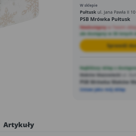
W sklepie
Pułtusk
ul. Jana Pawła II 10
PSB Mrówka Pułtusk
Niedostępny
w Twoim skle
ale dostępny w 30 innych 
Sprawdź dos
Najbliższy sklep z dostępn
Maków Mazowiecki
ul. Du
PSB Mrówka Maków Ma
Ustaw jako mój sklep
Artykuły