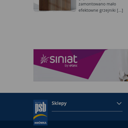
zamontowano mało
efektowne grzejniki [...]
Sklepy