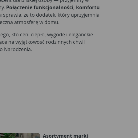
rezent dla bliskiej osoby — przyjemny w
ny.
Połączenie funkcjonalności, komfortu
u
sprawia, że to dodatek, który uprzyjemnia
ąteczną atmosferę w domu.
go, kto ceni ciepło, wygodę i eleganckie
ące na wyjątkowość rodzinnych chwil
o Narodzenia.
Asortyment marki