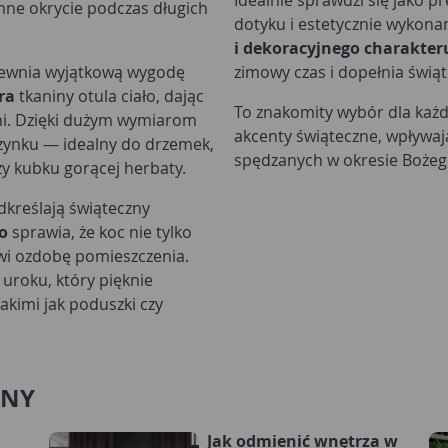
Idealnie sprawdzi się jako p
emne okrycie podczas długich
dotyku i estetycznie wykona
i dekoracyjnego charakter
apewnia wyjątkową wygodę
zimowy czas i dopełnia świ
ra
tkaniny otula ciało, dając
To znakomity wybór dla każde
dni. Dzięki dużym wymiarom
akcenty świąteczne, wpływaj
zynku — idealny do drzemek,
spędzanych w okresie Bożeg
y kubku gorącej herbaty.
dkreślają świąteczny
o
sprawia, że koc nie tylko
owi ozdobę pomieszczenia.
uroku, który pięknie
kimi jak poduszki czy
ANY
Jak odmienić wnętrza w