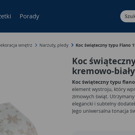
etki
Porady
Menu Produktów, nawigacja: E
ekoracja wnętrz
Narzuty, pledy
Koc świąteczny typu Flano
Koc świąteczny
kremowo-biał
Koc świąteczny typu flano
element wystroju, który wpr
zimowych świąt. Utrzymany 
elegancki i subtelny dodatek
Jego uniwersalna tonacja ś
aranżacjami, nadając im har
może służyć zarówno jako na
podczas długich zimowych 