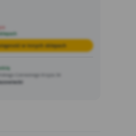
pie
sklepach
tępność w innych sklepach
ością
ńskiego Czerwonego Krzyża 34
zowiecki