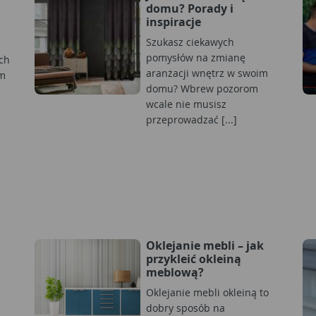
domu? Porady i
inspiracje
Szukasz ciekawych
pomysłów na zmianę
ch
aranżacji wnętrz w swoim
em
domu? Wbrew pozorom
wcale nie musisz
przeprowadzać [...]
Oklejanie mebli – jak
przykleić okleiną
meblową?
Oklejanie mebli okleiną to
dobry sposób na