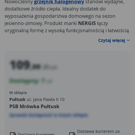
Nowoczesny
grzejnik halogenowy
stanowi wydajne,
dodatkowe źródło ciepła. Idealny dodatek do
wyposażenia gospodarstwa domowego na sezon
jesienno-zimowy. Produkt marki
NERGIS
łączy
oryginalną formę z wysoką funkcjonalnością i łatwością
obsługi. Urządzenie posiada stabilną konstrukcję z
Czytaj więcej
uchwytem, który umożliwia łatwe przenoszenie
grzejnika. Produkt wyposażono w żarniki halogenowe.
Siłę grzania można regulować w trzech stopniach -
109
,00
zł
400W/800W/1200W. Dodatkową zaletą modelu jest
/szt
funkcja oscylacji, która zapewnia płynny przepływ
Dostępny: 7
ogrzanego powietrza.
szt
Grzejnik halogenowy NERGIS
wyposażono w antyprzechyłowy wyłącznik
W sklepie
bezpieczeństwa.
Pułtusk
ul. Jana Pawła II 10
PSB Mrówka Pułtusk
Sprawdź dostępność w innym sklepie
Dostawa kurierem za
Dostawa kurierem