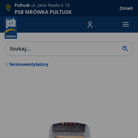
ul. Jana Pawła II 10
Pułtusk
Zmień
PSB MRÓWKA PUŁTUSK
Menu Produktów, nawigacja: E
Termowentylatory