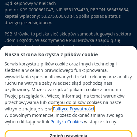
Sąd Rejonowy w Kielcach
pod nr KRS 0000661047, NIP 6551974439, REGON 366438684,
kapitał wpłacony: 53.275.000,00 zł. Spółka posiada status
dużego przedsiębiorcy.
PSB Mrówka to polska sieć sklepów samoobsługowych sektora
„dom i ogród”. W asortymencie PSB Mrówka znajdują się
materiały budowlane, artykuły wykończeniowe i dekoracyjne,
wyposażenie łazienek i kuchni, elektronarzędzia, a także
Nasza strona korzysta z plików cookie
artykuły związane z ogrodem i otoczeniem domu.
Serwis korzysta z plików cookie oraz innych technologii
śledzenia w celach prawidłowego funkcjonowania,
Obowiązek informacyjny
wyświetlania spersonalizowanych treści i reklamy oraz analizy
Polityka prywatności
ruchu na witrynie żeby wiedzieć skąd pochodzą nasi
użytkownicy. Możesz zarządzać plikami cookie z poziomu
Polityka Cookies
Twojej przeglądarki. Więcej informacji na temat warunków
Odbiór zużytego sprzętu
przechowywania lub dostępu do plików cookies na naszej
witrynie znajduje się w
Polityce Prywatności
.
W dowolnym momencie, możesz dokonać zmiany swojego
Wspierają nas:
wyboru klikając w link
Polityka Cookies
w stopce strony.
Zmień ustawienia