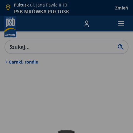
ul. Jana Pawła II 10
Pułtusk
Zmień
PSB MRÓWKA PUŁTUSK
Menu Produktów, nawigacja: E
Garnki, rondle