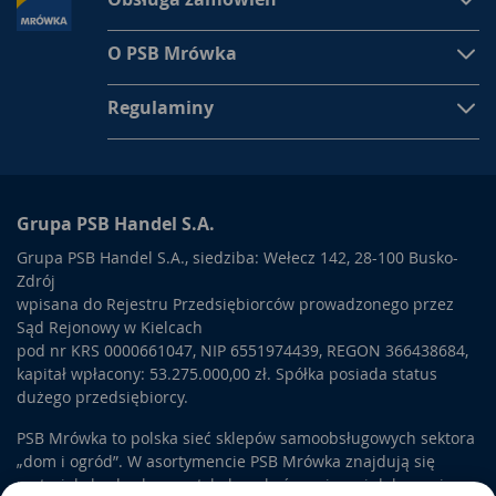
O PSB Mrówka
Regulaminy
Grupa PSB Handel S.A.
Grupa PSB Handel S.A., siedziba: Wełecz 142, 28-100 Busko-
Zdrój
wpisana do Rejestru Przedsiębiorców prowadzonego przez
Sąd Rejonowy w Kielcach
pod nr KRS 0000661047, NIP 6551974439, REGON 366438684,
kapitał wpłacony: 53.275.000,00 zł. Spółka posiada status
dużego przedsiębiorcy.
PSB Mrówka to polska sieć sklepów samoobsługowych sektora
„dom i ogród”. W asortymencie PSB Mrówka znajdują się
materiały budowlane, artykuły wykończeniowe i dekoracyjne,