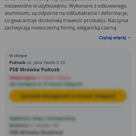
niezawodne w użytkowaniu. Wykonane z odkuwanego
aluminium, są odporne na odkształcenia i deformacje,
co gwarantuje doskonałą trwałość produktu. Naczynia
zachwycają nowoczesną formą, elegancką czarną
kolorystyką.
Czytaj więcej
W sklepie
Pułtusk
ul. Jana Pawła II 10
PSB Mrówka Pułtusk
Niedostępny
w Twoim sklepie
ale dostępny w 15 innych sklepach
Sprawdź dostępność w innych sklepach
Najbliższy sklep z dostępnością
Brodnica
ul. Szabda 104
PSB Mrówka Brodnica