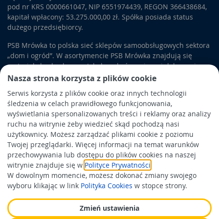
pod nr KRS 0000661047, NIP 6551974439, REGON 366438684,
kapitał wpłacony: 53.275.000,00 zł. Spółka posiada status
dużego przedsiębiorcy.
PSB Mrówka to polska sieć sklepów samoobsługowych sektora
„dom i ogród”. W asortymencie PSB Mrówka znajdują się
materiały budowlane, artykuły wykończeniowe i dekoracyjne,
wyposażenie łazienek i kuchni, elektronarzędzia, a także
Nasza strona korzysta z plików cookie
artykuły związane z ogrodem i otoczeniem domu.
Serwis korzysta z plików cookie oraz innych technologii
śledzenia w celach prawidłowego funkcjonowania,
Obowiązek informacyjny
wyświetlania spersonalizowanych treści i reklamy oraz analizy
Polityka prywatności
ruchu na witrynie żeby wiedzieć skąd pochodzą nasi
użytkownicy. Możesz zarządzać plikami cookie z poziomu
Polityka Cookies
Twojej przeglądarki. Więcej informacji na temat warunków
Odbiór zużytego sprzętu
przechowywania lub dostępu do plików cookies na naszej
witrynie znajduje się w
Polityce Prywatności
.
W dowolnym momencie, możesz dokonać zmiany swojego
Wspierają nas:
wyboru klikając w link
Polityka Cookies
w stopce strony.
Zmień ustawienia