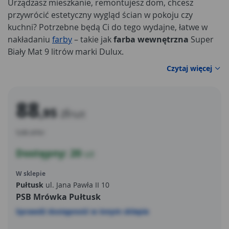
Urządzasz mieszkanie, remontujesz dom, chcesz
przywrócić estetyczny wygląd ścian w pokoju czy
kuchni? Potrzebne będą Ci do tego wydajne, łatwe w
nakładaniu
farby
– takie jak
farba wewnętrzna
Super
Biały Mat 9 litrów marki Dulux.
Czytaj więcej
88
,95
zł
/szt
9,88 zł/litr
Dostępny: 20
szt
W sklepie
Pułtusk
ul. Jana Pawła II 10
PSB Mrówka Pułtusk
Sprawdź dostępność w innym sklepie