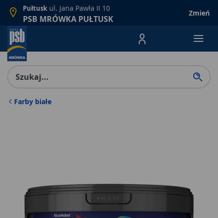
ul. Jana Pawła II 10
Pułtusk
Zmień
PSB MRÓWKA PUŁTUSK
Menu Produktów, nawigacja: E
Farby białe