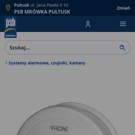
ul. Jana Pawła II 10
Pułtusk
Zmień
PSB MRÓWKA PUŁTUSK
Menu Produktów, nawigacja: E
Systemy alarmowe, czujniki, kamery