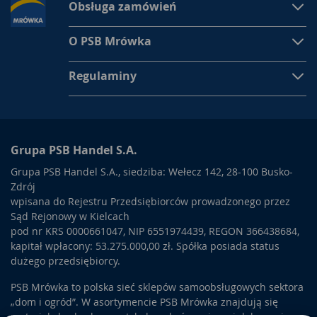
Obsługa zamówień
O PSB Mrówka
Regulaminy
Grupa PSB Handel S.A.
Grupa PSB Handel S.A., siedziba: Wełecz 142, 28-100 Busko-
Zdrój
wpisana do Rejestru Przedsiębiorców prowadzonego przez
Sąd Rejonowy w Kielcach
pod nr KRS 0000661047, NIP 6551974439, REGON 366438684,
kapitał wpłacony: 53.275.000,00 zł. Spółka posiada status
dużego przedsiębiorcy.
PSB Mrówka to polska sieć sklepów samoobsługowych sektora
„dom i ogród”. W asortymencie PSB Mrówka znajdują się
materiały budowlane, artykuły wykończeniowe i dekoracyjne,