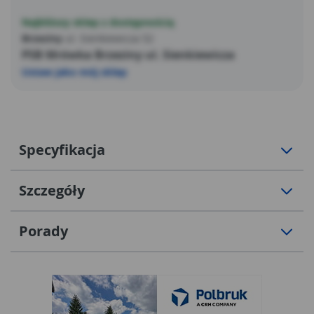
Najbliższy sklep z dostępnością
Brzeziny
ul. Sienkiewicza 52
PSB Mrówka Brzeziny ul. Sienkiewicza
Ustaw jako mój sklep
Specyfikacja
Szczegóły
Porady