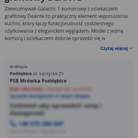
Zlewozmywak Galactic 1-komorowy z ociekaczem
grafitowy Deante to praktyczny element wyposażenia
kuchni, który łączy funkcjonalność codziennego
użytkowania z eleganckim wyglądem. Model z jedną
komorą i ociekaczem dobrze sprawdzi się w
mieszkaniach, domach oraz aneksach kuchennych,
Czytaj więcej
gdzie liczy się wygodne zmywanie, płukanie produktów i
odkładanie naczyń po umyciu. Grafitowy kolor nadaje
W sklepie
całości nowoczesny charakter i dobrze komponuje się z
Poddębice
ul. Łęczycka 25
blatami w odcieniach drewna, betonu, bieli, czerni oraz
PSB Mrówka Poddębice
szarości.
Brak informacji
o dostępności produktu
Sprawdź dostępność w innym sklepie
Zadzwoń aby sprawdzić cenę i
dostępność
+48 575 286 647
Ceny w sklepach mogą się różnić