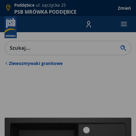
ul. Łęczycka 25
Poddębice
Zmień
PSB MRÓWKA PODDĘBICE
Menu Produktów, nawigacja: E
Zlewozmywaki granitowe