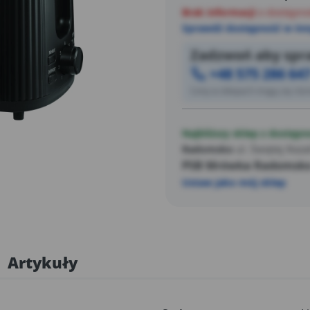
Brak informacji
o dostępno
Sprawdź dostępność w inn
Zadzwoń aby spra
+48 575 286 64
Ceny w sklepach mogą się różn
Najbliższy sklep z dostępn
Radomsko
ul. Świętej Rozal
PSB Mrówka Radomsk
Ustaw jako mój sklep
Artykuły