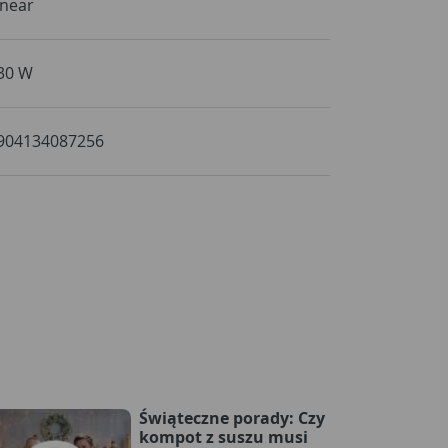
inear
30 W
904134087256
Świąteczne porady: Czy
kompot z suszu musi