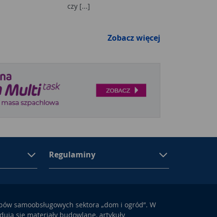
czy [...]
Zobacz więcej
Regulaminy
epów samoobsługowych sektora „dom i ogród”. W
ują się materiały budowlane, artykuły