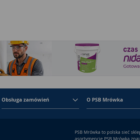
Obsługa zamówień
O PSB Mrówka
PSB Mrówka to polska sieć skl
asortymencie PSB Mrówka znajd