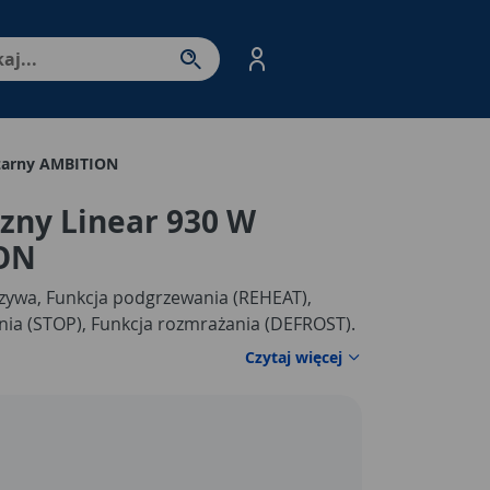
nter - przejdź do strony produktów. Spacja – otwórz/zamkni
czarny AMBITION
czny Linear 930 W
ION
zywa, Funkcja podgrzewania (REHEAT),
nia (STOP), Funkcja rozmrażania (DEFROST).
Czytaj więcej