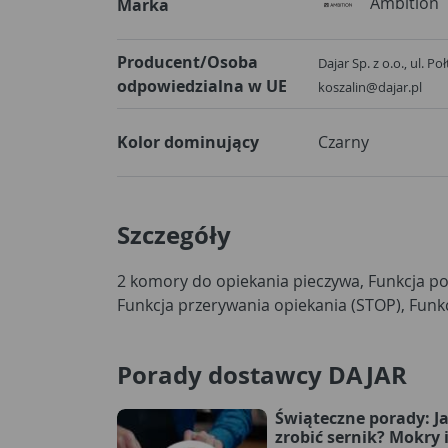
Ambition
Marka
Producent/Osoba
Dajar Sp. z o.o., ul. P
odpowiedzialna w UE
koszalin@dajar.pl
Kolor dominujący
Czarny
Szczegóły
2 komory do opiekania pieczywa, Funkcja p
Funkcja przerywania opiekania (STOP), Funk
Porady dostawcy DAJAR
Świąteczne porady: J
zrobić sernik? Mokry 