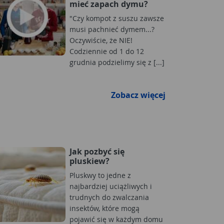
mieć zapach dymu?
"Czy kompot z suszu zawsze
musi pachnieć dymem...?
Oczywiście, że NIE!
Codziennie od 1 do 12
grudnia podzielimy się z [...]
Zobacz więcej
Jak pozbyć się
pluskiew?
Pluskwy to jedne z
najbardziej uciążliwych i
trudnych do zwalczania
insektów, które mogą
pojawić się w każdym domu