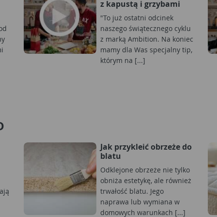
z kapustą i grzybami
i
"To już ostatni odcinek
 od
naszego świątecznego cyklu
my
z marką Ambition. Na koniec
i
mamy dla Was specjalny tip,
którym na [...]
D
Jak przykleić obrzeże do
blatu
Odklejone obrzeże nie tylko
obniża estetykę, ale również
ają
trwałość blatu. Jego
naprawa lub wymiana w
domowych warunkach [...]