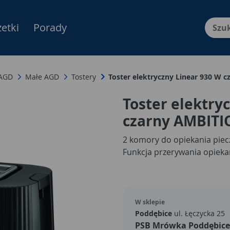
etki
Porady
Menu Produktów, nawigacja: E
 AGD
Małe AGD
Tostery
Toster elektryczny Linear 930 W 
Toster elektry
czarny AMBIT
2 komory do opiekania piec
Funkcja przerywania opieka
W sklepie
Poddębice
ul. Łęczycka 25
PSB Mrówka Poddębice