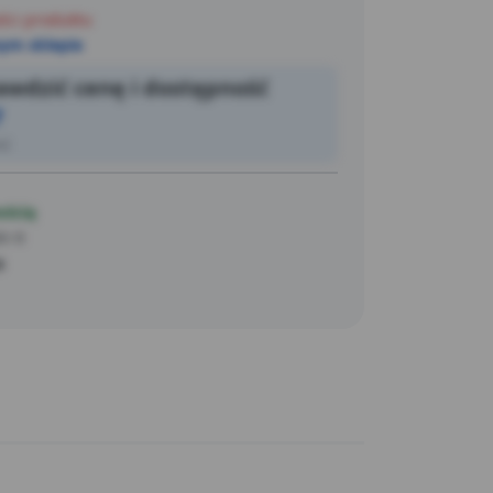
ści produktu
ym sklepie
wdzić cenę i dostępność
7
ić
ością
ii 6
o