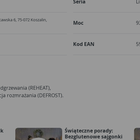
Seria
L
ołtawska 6, 75-072 Koszalin,
Moc
9
Kod EAN
5
odgrzewania (REHEAT),
cja rozmrażania (DEFROST).
ak
Świąteczne porady:
i
Bezglutenowe sajgonki