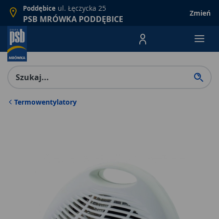
ul. Łęczycka 25
Poddębice
Zmień
PSB MRÓWKA PODDĘBICE
Menu Produktów, nawigacja: E
Termowentylatory