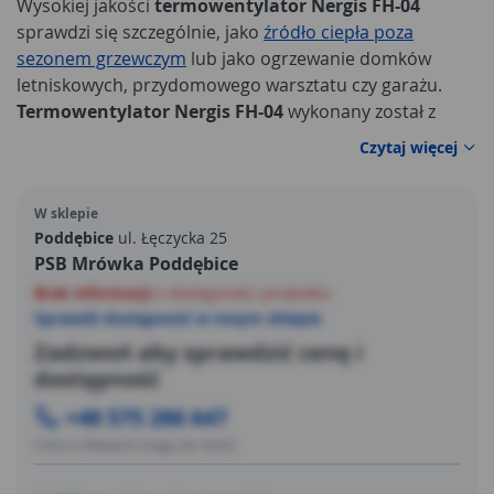
Wysokiej jakości
termowentylator Nergis FH-04
sprawdzi się szczególnie, jako
źródło ciepła poza
sezonem grzewczym
lub jako ogrzewanie domków
letniskowych, przydomowego warsztatu czy garażu.
Termowentylator Nergis FH-04
wykonany został z
najwyższej jakości materiałów, co w połączeniu z
Czytaj więcej
precyzyjnym montażem gwarantuje efektywność i
długą satysfakcję z użytkowania urządzenia.
W sklepie
Najważniejsze parametry techniczne
Poddębice
ul. Łęczycka 25
termowentylatora
Nergis FH-04
to przede wszystkim:
PSB Mrówka Poddębice
Brak informacji
o dostępności produktu
Sprawdź dostępność w innym sklepie
Zadzwoń aby sprawdzić cenę i
dostępność
+48 575 286 647
Ceny w sklepach mogą się różnić