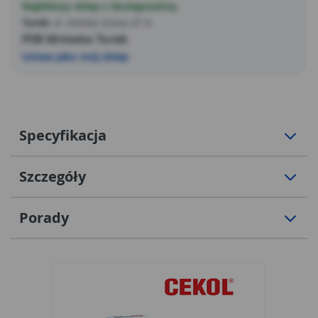
Najbliższy sklep z dostępnością
Turek
ul. Kolska Szosa 47 A
PSB Mrówka Turek
Ustaw jako mój sklep
Specyfikacja
Szczegóły
Porady