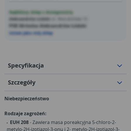
Najbliższy sklep z dostępnością
Aleksandrów Łódzki
ul. Wierzbińska 72
PSB Mrówka Aleksandrów Łódzki
Ustaw jako mój sklep
Specyfikacja
Szczegóły
Niebezpieczeństwo
Rodzaje zagrożeń:
EUH 208
- Zawiera masa poreakcyjna 5-chloro-2-
metylo-2H-izotiazol-3-onu i 2- metylo-2H-izotiazol-3-