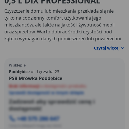
0,5 L DIX PROFESSIONAL
Czyszczenie domu lub mieszkania przekłada się nie
tylko na codzienny komfort użytkowania jego
mieszkańców, ale także na jakość i żywotność mebli
oraz sprzętów. Warto dobrać środki czystości pod
kątem wymagań danych pomieszczeń lub powierzchni.
Czytaj więcej
W sklepie
Poddębice
ul. Łęczycka 25
PSB Mrówka Poddębice
Brak informacji
o dostępności produktu
Sprawdź dostępność w innym sklepie
Zadzwoń aby sprawdzić cenę i
dostępność
+48 575 286 647
Ceny w sklepach mogą się różnić