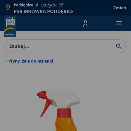
ul. Łęczycka 25
Poddębice
Zmień
PSB MRÓWKA PODDĘBICE
Menu Produktów, nawigacja: E
Płyny, żele do łazienki