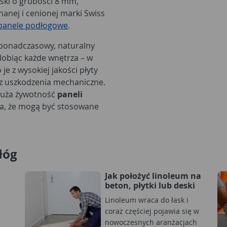
ki o grubości 8 mm,
anej i cenionej marki Swiss
panele podłogowe
.
h ponadczasowy, naturalny
zdobiąc każde wnętrza – w
e z wysokiej jakości płyty
az uszkodzenia mechaniczne.
dłuża żywotność
paneli
ia, że mogą być stosowane
łóg
Jak położyć linoleum na
beton, płytki lub deski
Linoleum wraca do łask i
coraz częściej pojawia się w
nowoczesnych aranżacjach