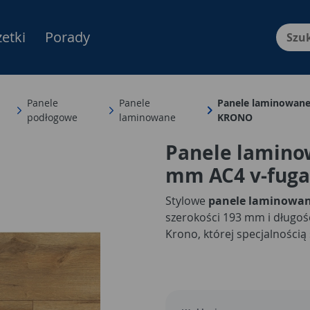
etki
Porady
Menu Produktów, nawigacja: E
Panele
Panele
Panele laminowane
podłogowe
laminowane
KRONO
Panele lamino
mm AC4 v-fuga
Stylowe
panele laminowa
szerokości 193 mm i długoś
Krono, której specjalności