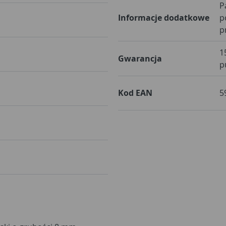
P
Informacje dodatkowe
p
p
1
Gwarancja
p
Kod EAN
5