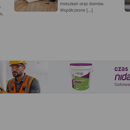
mieszkań oraz domów.
y
Współczesne [...]
m,
m