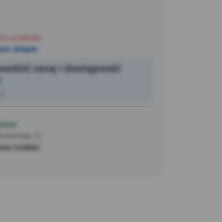
ści produktu
ym sklepie
wdzić cenę i dostępność
7
ić
ością
erzbińska 72
ów Łódzki