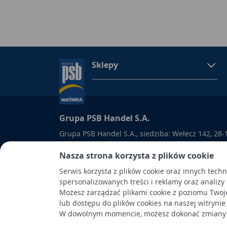
Sklepy
Grupa PSB Handel S.A.
Grupa PSB Handel S.A., siedziba: Wełecz 142, 28-
wpisana do Rejestru Przedsiębiorców prowadzon
Nasza strona korzysta z plików cookie
Kielcach
pod nr KRS 0000661047, NIP 6551974439, REGON
Serwis korzysta z plików cookie oraz innych tech
kapitał wpłacony: 53.275.000,00 zł. Spółka posiad
spersonalizowanych treści i reklamy oraz analizy
Możesz zarządzać plikami cookie z poziomu Twoj
lub dostępu do plików cookies na naszej witrynie
W dowolnym momencie, możesz dokonać zmiany s
Wykonanie: