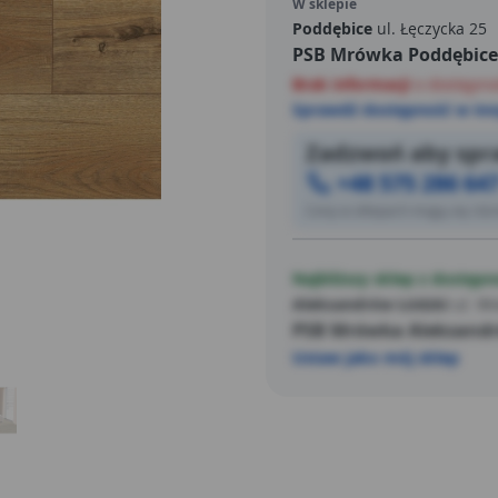
W sklepie
Poddębice
ul. Łęczycka 25
PSB Mrówka Poddębice
Brak informacji
o dostępno
Sprawdź dostępność w inn
Zadzwoń aby spra
+48 575 286 64
Ceny w sklepach mogą się różn
Najbliższy sklep z dostępn
Aleksandrów Łódzki
ul. Wi
PSB Mrówka Aleksandr
Ustaw jako mój sklep