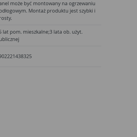
anel może być montowany na ogrzewaniu
odłogowym. Montaż produktu jest szybki i
rosty.
5 lat pom. mieszkalne;3 lata ob. użyt.
ublicznej
902221438325