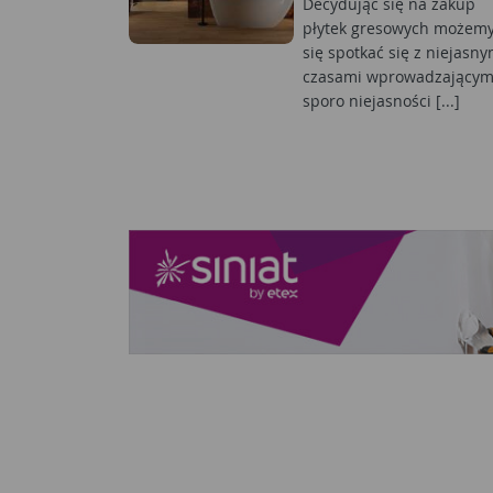
Decydując się na zakup
płytek gresowych możem
się spotkać się z niejasny
czasami wprowadzający
sporo niejasności [...]