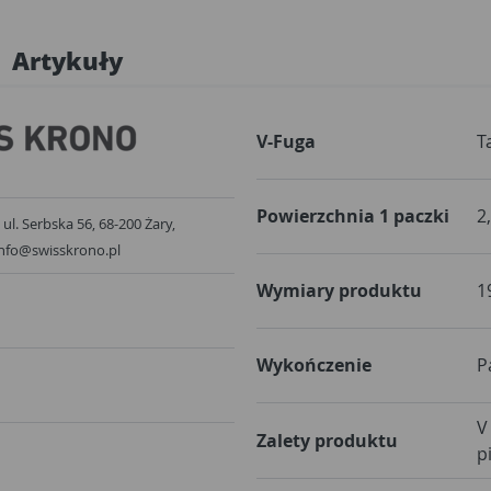
Artykuły
V-Fuga
T
Powierzchnia 1 paczki
2
 ul. Serbska 56, 68-200 Żary,
info@swisskrono.pl
Wymiary produktu
1
Wykończenie
P
V
Zalety produktu
p