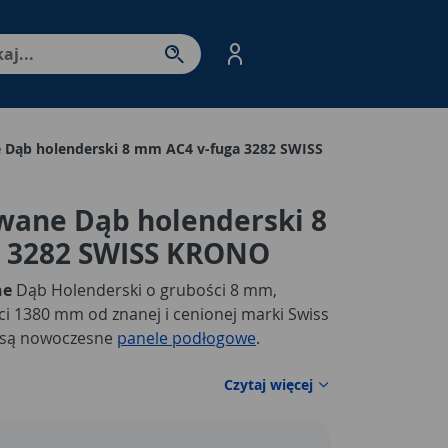
nter - przejdź do strony produktów. Spacja – otwórz/zamkni
 Dąb holenderski 8 mm AC4 v-fuga 3282 SWISS
wane Dąb holenderski 8
 3282 SWISS KRONO
ne
Dąb Holenderski o grubości 8 mm,
ci 1380 mm od znanej i cenionej marki Swiss
ą są nowoczesne
panele podłogowe
.
Czytaj więcej