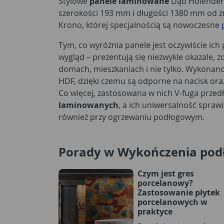
Stylowe
panele laminowane
Dąb Holenders
szerokości 193 mm i długości 1380 mm od zn
Krono, której specjalnością są nowoczesne
Tym, co wyróżnia panele jest oczywiście ic
wygląd – prezentują się niezwykle okazale, 
domach, mieszkaniach i nie tylko. Wykonano j
HDF, dzięki czemu są odporne na nacisk or
Co więcej, zastosowana w nich V-fuga prze
laminowanych
, a ich uniwersalność spraw
również przy ogrzewaniu podłogowym.
Porady w Wykończenia pod
Czym jest gres
porcelanowy?
Zastosowanie płytek
porcelanowych w
praktyce