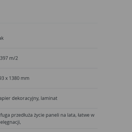
ak
,397 m/2
93 x 1380 mm
apier dekoracyjny, laminat
 fuga przedłuża życie paneli na lata, łatwe w
ielęgnacji,