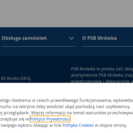
Obsługa zamówień
O PSB Mrówka
PSB Mrówka to polska sieć skl
asortymencie PSB Mrówka znajd
100 Busko-Zdrój
wykończeniowe i dekoracyjne, w
ego przez Sąd Rejonowy w
także artykuły związane z ogr
 366438684,
Obowiązek
Po
nologii śledzenia w celach prawidłowego funkcjonowania, wyświetla
a status dużego przedsiębiorcy.
informacyjny
 ruchu na witrynie żeby wiedzieć skąd pochodzą nasi użytkownicy.
Po
ej przeglądarki. Więcej informacji na temat warunków przechowyw
 znajduje się w
Polityce Prywatności
.
wojego wyboru klikając w link
Polityka Cookies
w stopce strony.
Wspierają n