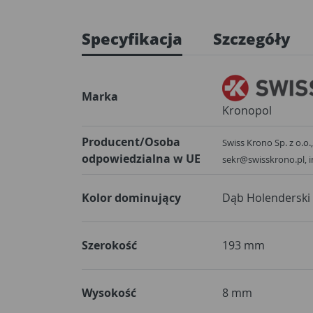
Specyfikacja
Szczegóły
Marka
Kronopol
Producent/Osoba
Swiss Krono Sp. z o.o.,
odpowiedzialna w UE
sekr@swisskrono.pl, 
Kolor dominujący
Dąb Holenderski
Szerokość
193 mm
Wysokość
8 mm