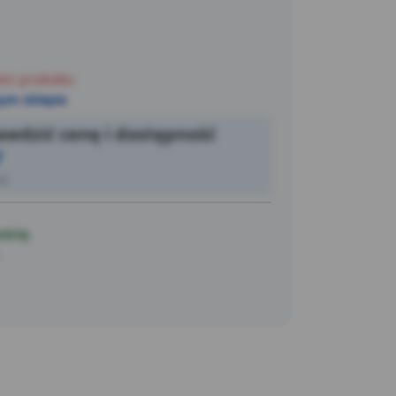
u stopniu ochrony IP65, naświetlacz
arunki atmosferyczne.
Czarna obudowa z
y klosz wykonany z trwałego szkła i jego
110mm) sprawiają, że łatwo integruje się
ści produktu
ch, zapewniając nie tylko funkcjonalność,
ym sklepie
oświetlenia.
Naświetlacz przeznaczony jest
wdzić cenę i dostępność
enno-sufitowego, ale również na statywie,
7
ie do preferencji użytkownika.
ić
ością