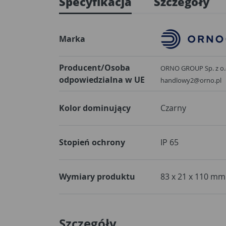
Specyfikacja
Szczegóły
Marka
Producent/Osoba
ORNO GROUP Sp. z o.o.
odpowiedzialna w UE
handlowy2@orno.pl
Kolor dominujący
Czarny
Stopień ochrony
IP 65
Wymiary produktu
83 x 21 x 110 mm
Szczegóły