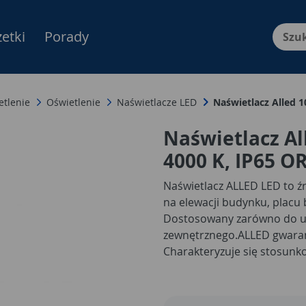
etki
Porady
Menu Produktów, nawigacja: E
etlenie
Oświetlenie
Naświetlacze LED
Naświetlacz Alled 1
Naświetlacz Al
4000 K, IP65 
Naświetlacz ALLED LED to źr
na elewacji budynku, placu 
Dostosowany zarówno do uż
zewnętrznego.
ALLED gwaran
Charakteryzuje się stosunk
niewielkich rozmiarach. Źró
850lm o przyjemnej temper
konstrukcja opiera się na 