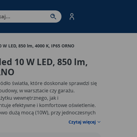
nter - przejdź do strony produktów. Spacja – otwórz/zamkni
0 W LED, 850 lm, 4000 K, IP65 ORNO
led 10 W LED, 850 lm,
ORNO
ódło światła, które doskonale sprawdzi się
budowy, w warsztacie czy garażu.
ytku wewnętrznego, jak i
tuje efektywne i komfortowe oświetlenie.
owo dużą mocą (10W), przy jednoczesnych
dło światła LED generuje strumień świetlny
Czytaj więcej
aturze barwowej 4000K.
Jego solidna
obudowie z aluminium, które gwarantuje