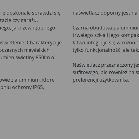
óre doskonale sprawdzi się
naświetlacz odporny jest na
acie czy garażu.
go, jak i zewnętrznego.
Czarna obudowa z aluminium
trwałego szkła i jego komp
świetlenie. Charakteryzuje
łatwo integruje się w różno
oczesnych niewielkich
tylko funkcjonalność, ale tak
rumień świetlny 850lm o
Naświetlacz przeznaczony j
sufitowego, ale również na 
owie z aluminium, które
preferencji użytkownika.
opniu ochrony IP65,