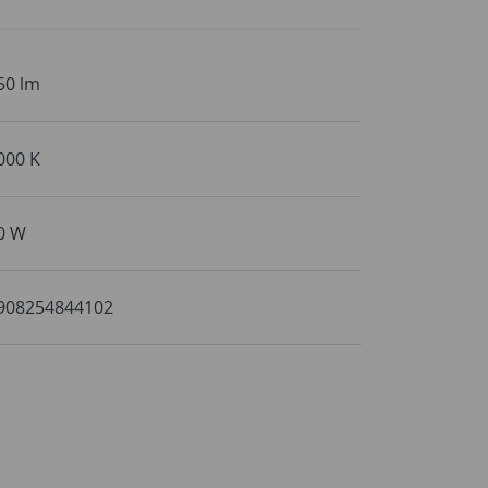
50 lm
000 K
0 W
908254844102