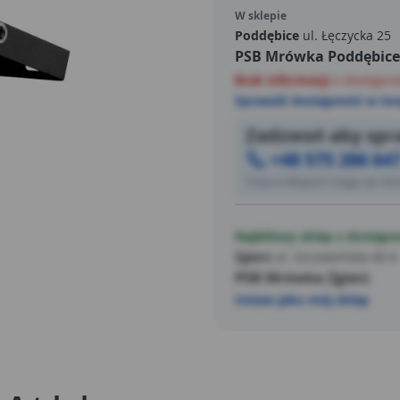
trwałość, a dzięki wysokiem
W sklepie
odporny jest na wszelkie w
Poddębice
ul. Łęczycka 25
PSB Mrówka Poddębice
aluminium oraz przezroczyst
kompaktowe wymiary (83x21x
Brak informacji
o dostępno
w różnorodnych przestrzenia
Sprawdź dostępność w inn
ale także estetyczny aspekt 
Zadzwoń aby spra
do montażu natynkowego ści
+48 575 286 64
by móc dostosować urządzen
Ceny w sklepach mogą się różn
Najbliższy sklep z dostępn
Zgierz
ul. Szczawińska 40 A
PSB Mrówka Zgierz
Ustaw jako mój sklep