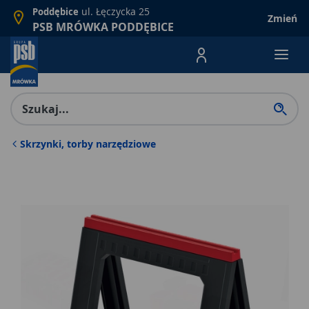
ul. Łęczycka 25
Poddębice
Zmień
PSB MRÓWKA PODDĘBICE
Menu Produktów, nawigacja: E
Skrzynki, torby narzędziowe