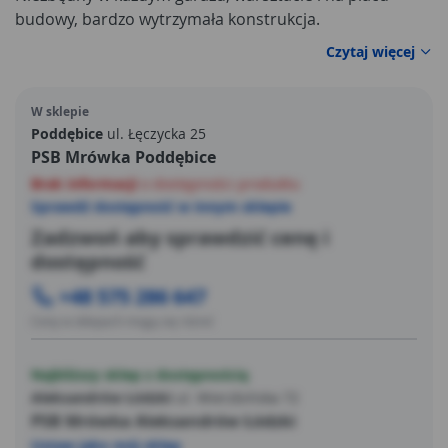
budowy, bardzo wytrzymała konstrukcja.
Czytaj więcej
W sklepie
Poddębice
ul. Łęczycka 25
PSB Mrówka Poddębice
Brak informacji
o dostępności produktu
Sprawdź dostępność w innym sklepie
Zadzwoń aby sprawdzić cenę i
dostępność
+48 575 286 647
Ceny w sklepach mogą się różnić
Najbliższy sklep z dostępnością
Aleksandrów Łódzki
ul. Wierzbińska 72
PSB Mrówka Aleksandrów Łódzki
Ustaw jako mój sklep