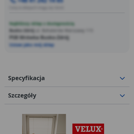
+48 41 242 14 65
Ceny w sklepach mogą się różnić
Najbliższy sklep z dostępnością
Busko-Zdrój
ul. Bohaterów Warszawy 115
PSB Mrówka Busko-Zdrój
Ustaw jako mój sklep
Specyfikacja
Szczegóły