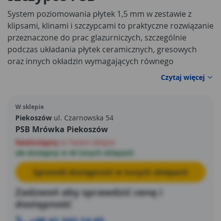
System poziomowania płytek 1,5 mm w zestawie z
klipsami, klinami i szczypcami to praktyczne rozwiązanie
przeznaczone do prac glazurniczych, szczególnie
podczas układania płytek ceramicznych, gresowych
oraz innych okładzin wymagających równego
ustawienia. Produkt pomaga ograniczyć różnice
Czytaj więcej
wysokości między sąsiednimi płytkami i ułatwia
uzyskanie estetycznej, jednolitej powierzchni.
System
W sklepie
poziomowania płytek 1,5 mm
sprawdzi się podczas
Piekoszów
ul. Czarnowska 54
remontu łazienki, kuchni, korytarza, salonu,
PSB Mrówka Piekoszów
pomieszczeń gospodarczych oraz innych powierzchni
Niedostępny
w Twoim sklepie
wykańczanych płytkami.
ale dostępny w 44 innych sklepach
Sprawdź dostępność w innych sklepach
Zadzwoń aby sprawdzić cenę i
dostępność