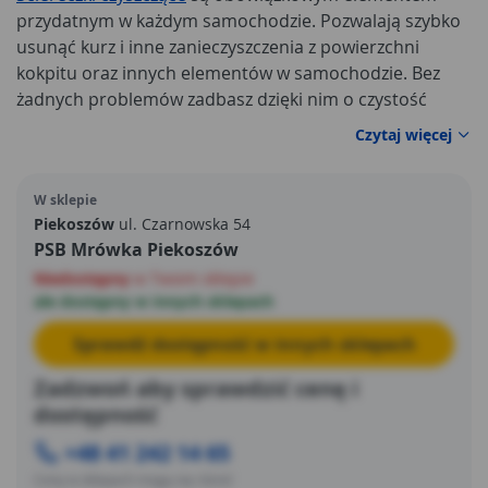
przydatnym w każdym samochodzie. Pozwalają szybko
usunąć kurz i inne zanieczyszczenia z powierzchni
kokpitu oraz innych elementów w samochodzie. Bez
żadnych problemów zadbasz dzięki nim o czystość
swojego samochodu.
Zestaw ścierek z mikrofibry
Czytaj więcej
znajdziesz w ofercie marki Car OK. Tego typu artykuły
motoryzacyjne są niezwykle praktyczne, a jednocześnie
W sklepie
proste w użyciu.
Piekoszów
ul. Czarnowska 54
PSB Mrówka Piekoszów
Niedostępny
w Twoim sklepie
ale dostępny w innych sklepach
Sprawdź dostępność w innych sklepach
Zadzwoń aby sprawdzić cenę i
dostępność
+48 41 242 14 65
Ceny w sklepach mogą się różnić