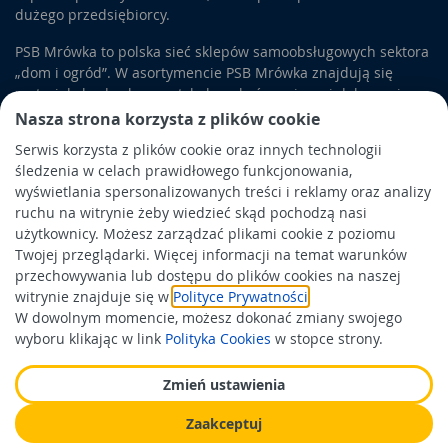
dużego przedsiębiorcy.
PSB Mrówka to polska sieć sklepów samoobsługowych sektora
„dom i ogród”. W asortymencie PSB Mrówka znajdują się
materiały budowlane, artykuły wykończeniowe i dekoracyjne,
wyposażenie łazienek i kuchni, elektronarzędzia, a także
Nasza strona korzysta z plików cookie
artykuły związane z ogrodem i otoczeniem domu.
Serwis korzysta z plików cookie oraz innych technologii
śledzenia w celach prawidłowego funkcjonowania,
Obowiązek informacyjny
wyświetlania spersonalizowanych treści i reklamy oraz analizy
Polityka prywatności
ruchu na witrynie żeby wiedzieć skąd pochodzą nasi
użytkownicy. Możesz zarządzać plikami cookie z poziomu
Polityka Cookies
Twojej przeglądarki. Więcej informacji na temat warunków
Odbiór zużytego sprzętu
przechowywania lub dostępu do plików cookies na naszej
witrynie znajduje się w
Polityce Prywatności
.
W dowolnym momencie, możesz dokonać zmiany swojego
Wspierają nas:
wyboru klikając w link
Polityka Cookies
w stopce strony.
Zmień ustawienia
Zaakceptuj
Wykonanie: