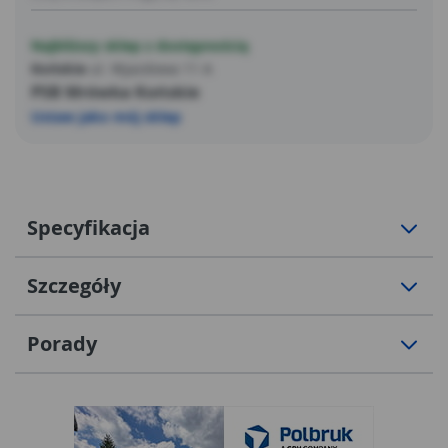
Najbliższy sklep z dostępnością
Końskie
ul. Wjazdowa 11 A
PSB Mrówka Końskie
Ustaw jako mój sklep
Specyfikacja
Szczegóły
Porady