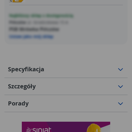
Najbliższy sklep z dostępnością
Pińczów
ul. Grodziskowa 15 A
PSB Mrówka Pińczów
Ustaw jako mój sklep
Specyfikacja
Szczegóły
Porady