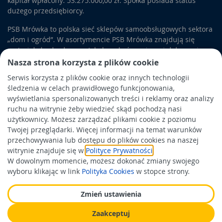
kapitał wpłacony: 53.275.000,00 zł. Spółka posiada status
dużego przedsiębiorcy.
PSB Mrówka to polska sieć sklepów samoobsługowych sektora
„dom i ogród”. W asortymencie PSB Mrówka znajdują się
materiały budowlane, artykuły wykończeniowe i dekoracyjne,
wyposażenie łazienek i kuchni, elektronarzędzia, a także
Nasza strona korzysta z plików cookie
artykuły związane z ogrodem i otoczeniem domu.
Serwis korzysta z plików cookie oraz innych technologii
śledzenia w celach prawidłowego funkcjonowania,
Obowiązek informacyjny
wyświetlania spersonalizowanych treści i reklamy oraz analizy
Polityka prywatności
ruchu na witrynie żeby wiedzieć skąd pochodzą nasi
użytkownicy. Możesz zarządzać plikami cookie z poziomu
Polityka Cookies
Twojej przeglądarki. Więcej informacji na temat warunków
Odbiór zużytego sprzętu
przechowywania lub dostępu do plików cookies na naszej
witrynie znajduje się w
Polityce Prywatności
.
W dowolnym momencie, możesz dokonać zmiany swojego
Wspierają nas:
wyboru klikając w link
Polityka Cookies
w stopce strony.
Zmień ustawienia
Zaakceptuj
Wykonanie: