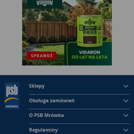
może pomóc utrzymać ubrania w lepszej kondycji
wizualnej i ograniczyć konieczność wielokrotnego
prania tych samych rzeczy. Odplamiacz w żelu Oxi
Action Pink 1 l Vanish to funkcjonalny wybór do
codziennej pielęgnacji prania w domu. Produkt łączy
wygodną formę aplikacji, uniwersalne zastosowanie i
skuteczne wsparcie w walce z plamami na kolorowych
tkaninach.
Sklepy
Obsługa zamówień
O PSB Mrówka
Regulaminy