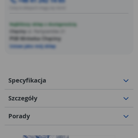
+48 41 242 14 65
Ceny w sklepach mogą się różnić
Najbliższy sklep z dostępnością
Chęciny
ul. Partyzantów 21
PSB Mrówka Chęciny
Ustaw jako mój sklep
Specyfikacja
Szczegóły
Porady