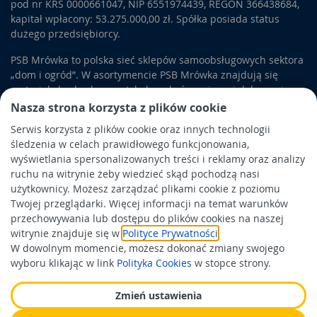
pod nr KRS 0000661047, NIP 6551974439, REGON 366438684,
kapitał wpłacony: 53.275.000,00 zł. Spółka posiada status
dużego przedsiębiorcy.
PSB Mrówka to polska sieć sklepów samoobsługowych sektora
„dom i ogród”. W asortymencie PSB Mrówka znajdują się
materiały budowlane, artykuły wykończeniowe i dekoracyjne,
wyposażenie łazienek i kuchni, elektronarzędzia, a także
Nasza strona korzysta z plików cookie
artykuły związane z ogrodem i otoczeniem domu.
Serwis korzysta z plików cookie oraz innych technologii
śledzenia w celach prawidłowego funkcjonowania,
Obowiązek informacyjny
wyświetlania spersonalizowanych treści i reklamy oraz analizy
Polityka prywatności
ruchu na witrynie żeby wiedzieć skąd pochodzą nasi
użytkownicy. Możesz zarządzać plikami cookie z poziomu
Polityka Cookies
Twojej przeglądarki. Więcej informacji na temat warunków
Odbiór zużytego sprzętu
przechowywania lub dostępu do plików cookies na naszej
witrynie znajduje się w
Polityce Prywatności
.
W dowolnym momencie, możesz dokonać zmiany swojego
Wspierają nas:
wyboru klikając w link
Polityka Cookies
w stopce strony.
Zmień ustawienia