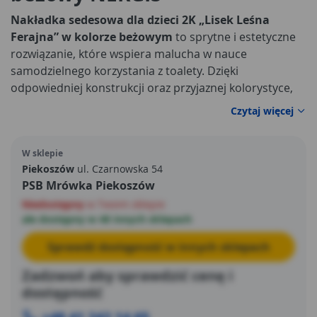
Nakładka sedesowa dla dzieci 2K „Lisek Leśna
Ferajna” w kolorze beżowym
to sprytne i estetyczne
rozwiązanie, które wspiera malucha w nauce
samodzielnego korzystania z toalety. Dzięki
odpowiedniej konstrukcji oraz przyjaznej kolorystyce,
nakładka zamienia standardową toaletę dorosłych w
Czytaj więcej
wygodne i bezpieczne miejsce dla dziecka. Neutralny
beżowy odcień doskonale integruje się z wystrojem
W sklepie
każdej łazienki, nadając jej jednocześnie przyjazny i
Piekoszów
ul. Czarnowska 54
przytulny klimat.
PSB Mrówka Piekoszów
Niedostępny
w Twoim sklepie
ale dostępny w 48 innych sklepach
Sprawdź dostępność w innych sklepach
Zadzwoń aby sprawdzić cenę i
dostępność