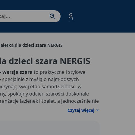
nter - przejdź do strony produktów. Spacja – otwórz/zamkni
aletka dla dzieci szara NERGIS
la dzieci szara NERGIS
– wersja szara
to praktyczne i stylowe
 specjalnie z myślą o najmłodszych
oczynają swój etap samodzielności w
lny, spokojny odcień szarości doskonale
nżacje łazienek i toalet, a jednocześnie nie
c dziecku poczucie swobody i komfortu w
Czytaj więcej