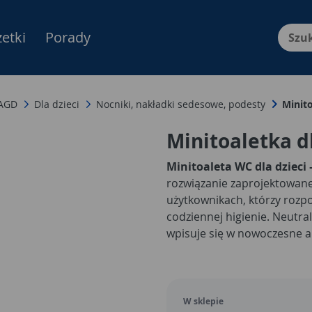
etki
Porady
Menu Produktów, nawigacja: E
 AGD
Dla dzieci
Nocniki, nakładki sedesowe, podesty
Minito
Minitoaletka d
Minitoaleta WC dla dzieci 
rozwiązanie zaprojektowane
użytkownikach, którzy rozp
codziennej higienie. Neutra
wpisuje się w nowoczesne ara
dominuje przestrzeni, dają
użytkowaniu.
W sklepie