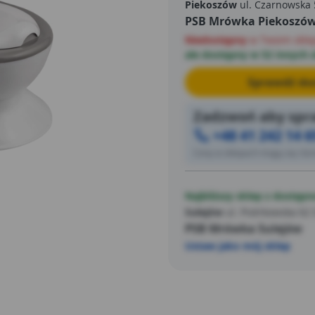
Piekoszów
ul. Czarnowska 
PSB Mrówka Piekoszó
Niedostępny
w Twoim skle
ale dostępny w 52 innych 
Sprawdź dos
Zadzwoń aby spra
+48 41 242 14 6
Ceny w sklepach mogą się różn
Najbliższy sklep z dostępn
Sulejów
ul. Piotrkowska 62
PSB Mrówka Sulejów
Ustaw jako mój sklep