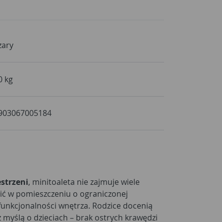
zary
0 kg
903067005184
strzeni
, minitoaleta nie zajmuje wiele
wić w pomieszczeniu o ograniczonej
 funkcjonalności wnętrza. Rodzice docenią
 myślą o dzieciach – brak ostrych krawędzi