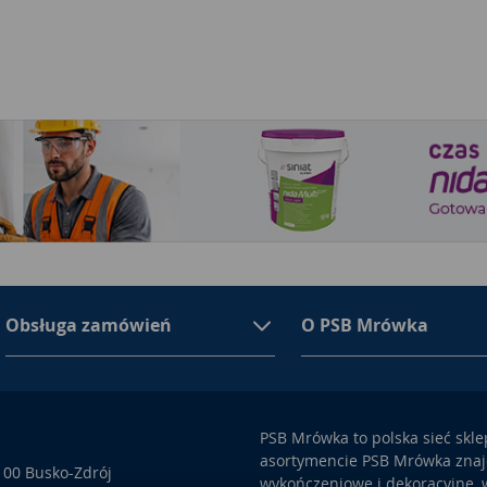
Obsługa zamówień
O PSB Mrówka
PSB Mrówka to polska sieć skl
asortymencie PSB Mrówka znajd
100 Busko-Zdrój
wykończeniowe i dekoracyjne, w