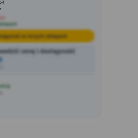
54
w
pie
sklepach
tępność w innych sklepach
wdzić cenę i dostępność
5
ić
ością
 D