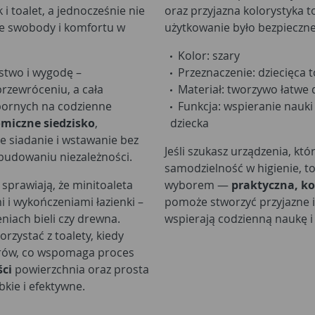
i toalet, a jednocześnie nie
oraz przyjazna kolorystyka t
ie swobody i komfortu w
użytkowanie było bezpieczne
Kolor: szary
stwo i wygodę –
Przeznaczenie: dziecięca 
rzewróceniu, a cała
Materiał: tworzywo łatwe 
pornych na codzienne
Funkcja: wspieranie nauki 
miczne siedzisko
,
dziecka
 siadanie i wstawanie bez
Jeśli szukasz urządzenia, k
budowaniu niezależności.
samodzielność w higienie, to
sprawiają, że minitoaleta
wyborem —
praktyczna, k
 i wykończeniami łazienki –
pomoże stworzyć przyjazne i
niach bieli czy drewna.
wspierają codzienną naukę i
rzystać z toalety, kiedy
arów, co wspomaga proces
ci
powierzchnia oraz prosta
bkie i efektywne.