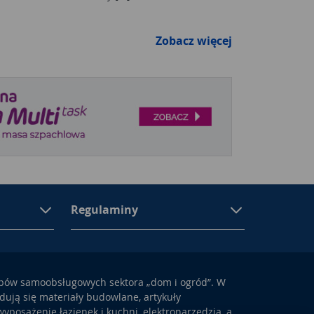
Zobacz więcej
Regulaminy
epów samoobsługowych sektora „dom i ogród”. W
ują się materiały budowlane, artykuły
yposażenie łazienek i kuchni, elektronarzędzia, a