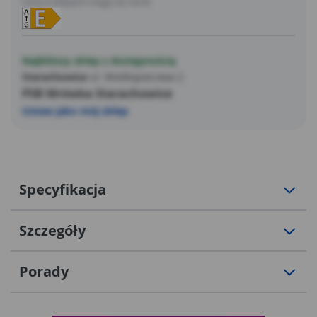
Ceny w sklepach mogą się różnić
Najbliższy sklep z dostępnością
Starachowice
ul. Wielkopiecowa 2
PSB Mrówka Starachowice
Ustaw jako mój sklep
Specyfikacja
Szczegóły
Porady