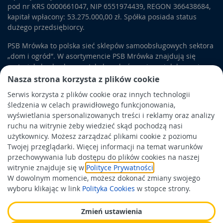
pod nr KRS 0000661047, NIP 6551974439, REGON 366438684,
kapitał wpłacony: 53.275.000,00 zł. Spółka posiada status
dużego przedsiębiorcy.
PSB Mrówka to polska sieć sklepów samoobsługowych sektora
„dom i ogród”. W asortymencie PSB Mrówka znajdują się
materiały budowlane, artykuły wykończeniowe i dekoracyjne,
wyposażenie łazienek i kuchni, elektronarzędzia, a także
Nasza strona korzysta z plików cookie
artykuły związane z ogrodem i otoczeniem domu.
Serwis korzysta z plików cookie oraz innych technologii
śledzenia w celach prawidłowego funkcjonowania,
Obowiązek informacyjny
wyświetlania spersonalizowanych treści i reklamy oraz analizy
Polityka prywatności
ruchu na witrynie żeby wiedzieć skąd pochodzą nasi
użytkownicy. Możesz zarządzać plikami cookie z poziomu
Polityka Cookies
Twojej przeglądarki. Więcej informacji na temat warunków
Odbiór zużytego sprzętu
przechowywania lub dostępu do plików cookies na naszej
witrynie znajduje się w
Polityce Prywatności
.
W dowolnym momencie, możesz dokonać zmiany swojego
Wspierają nas:
wyboru klikając w link
Polityka Cookies
w stopce strony.
Zmień ustawienia