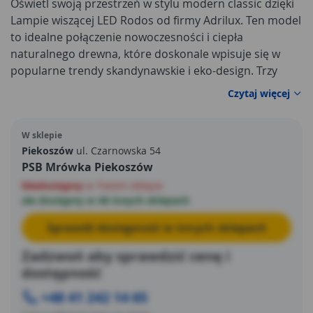
Oświetl swoją przestrzeń w stylu modern classic dzięki
Lampie wiszącej LED Rodos od firmy Adrilux. Ten model
to idealne połączenie nowoczesności i ciepła
naturalnego drewna, które doskonale wpisuje się w
popularne trendy skandynawskie i eko-design. Trzy
geometryczne obręcze LED zawieszone na eleganckiej,
Czytaj więcej
drewnianej listwie stanowią efektowny element
oświetlenia dekoracyjnego. Lampa Rodos zapewnia
W sklepie
energooszczędne, jasne i równomierne światło,
Piekoszów
ul. Czarnowska 54
idealnie pasujące nad blat kuchenny, stół w jadalni lub
PSB Mrówka Piekoszów
do salonu. Wybierając to oświetlenie sufitowe od
Niedostępny
w Twoim sklepie
Adrilux, zyskujesz wysoką jakość i modny design w
ale dostępny w 48 innych sklepach
niskiej cenie.
Sprawdź dostępność w innych sklepach
Zadzwoń aby sprawdzić cenę i
dostępność
+48 41 242 14 65