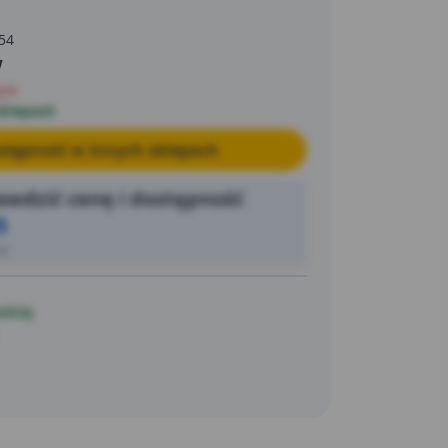
54
w
pie
sklepach
tępność w innych sklepach
wdzić cenę i dostępność
5
ić
ością