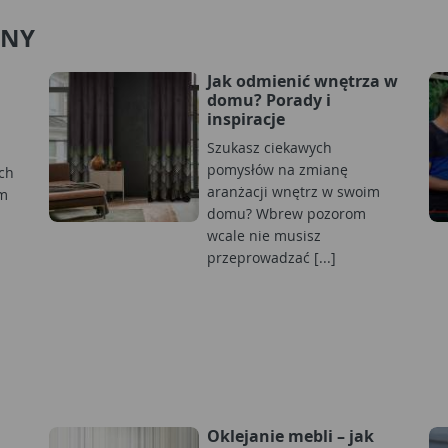
ANY
Jak odmienić wnętrza w
domu? Porady i
inspiracje
Szukasz ciekawych
pomysłów na zmianę
ch
aranżacji wnętrz w swoim
em
domu? Wbrew pozorom
wcale nie musisz
przeprowadzać [...]
Oklejanie mebli – jak