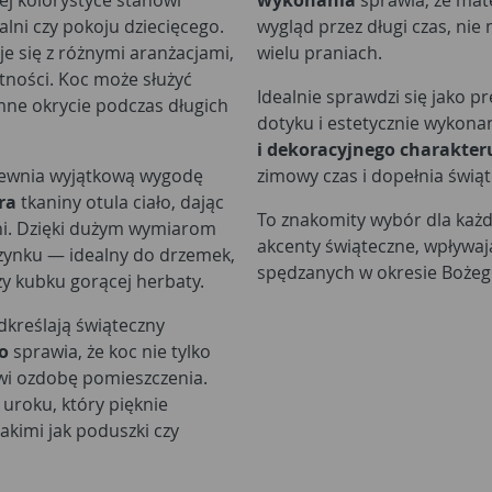
j kolorystyce stanowi
wykonania
sprawia, że mate
alni czy pokoju dziecięcego.
wygląd przez długi czas, nie
e się z różnymi aranżacjami,
wielu praniach.
tności. Koc może służyć
Idealnie sprawdzi się jako p
emne okrycie podczas długich
dotyku i estetycznie wykona
i dekoracyjnego charakter
apewnia wyjątkową wygodę
zimowy czas i dopełnia świ
ra
tkaniny otula ciało, dając
To znakomity wybór dla każde
dni. Dzięki dużym wymiarom
akcenty świąteczne, wpływaj
zynku — idealny do drzemek,
spędzanych w okresie Bożeg
y kubku gorącej herbaty.
dkreślają świąteczny
o
sprawia, że koc nie tylko
owi ozdobę pomieszczenia.
uroku, który pięknie
kimi jak poduszki czy