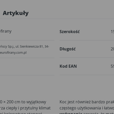
Artykuły
firany
Szerokość
1
scy Sp.j., ul. Sienkiewicza 81, 34-
Długość
2
eurofirany.com.pl
Kod EAN
5
0 × 200 cm to wyjątkowy
Koc jest również bardzo pra
a ciepły i przytulny klimat
częstego użytkowania i łatw