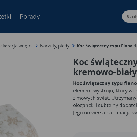
etki
Porady
Menu Produktów, nawigacja: E
ekoracja wnętrz
Narzuty, pledy
Koc świąteczny typu Flano
Koc świąteczny
kremowo-biał
Koc świąteczny typu flano
element wystroju, który wpr
zimowych świąt. Utrzymany 
elegancki i subtelny dodatek
Jego uniwersalna tonacja ś
aranżacjami, nadając im har
może służyć zarówno jako na
podczas długich zimowych 