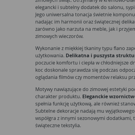
zimowych świąt. Utrzymany w kremowo-białe
elegancki i subtelny dodatek do salonu, sypi
Jego uniwersalna tonacja świetnie komponuj
nadając im harmonii oraz świątecznej delika
zarówno jako narzuta na meble, jak i przyj
zimowych wieczorów.
Wykonanie z miękkiej tkaniny typu flano z
użytkowania.
Delikatna i puszysta struktu
poczucie komfortu i ciepła w chłodniejsze 
koc doskonale sprawdza się podczas odpoc
oglądania filmów czy momentów relaksu prz
Motywy nawiązujące do zimowej estetyki po
charakter produktu.
Eleganckie wzornictw
spełnia funkcję użytkową, ale również stan
Subtelne dekoracje nadają mu wyjątkowego 
współgra z innymi sezonowymi dodatkami, ta
świąteczne tekstylia.