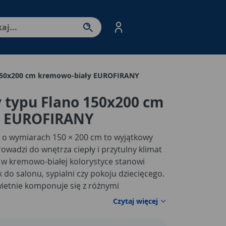
nter - przejdź do strony produktów. Spacja – otwórz/zamkni
 150x200 cm kremowo-biały EUROFIRANY
 typu Flano 150x200 cm
y EUROFIRANY
o wymiarach 150 × 200 cm to wyjątkowy
owadzi do wnętrza ciepły i przytulny klimat
w kremowo-białej kolorystyce stanowi
 do salonu, sypialni czy pokoju dziecięcego.
wietnie komponuje się z różnymi
monii oraz świątecznej delikatności. Koc
Czytaj więcej
rzuta na meble, jak i przyjemne okrycie
wieczorów.