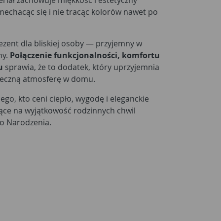
riał zachowuje miękkość i estetyczny
 mechacąc się i nie tracąc kolorów nawet po
rezent dla bliskiej osoby — przyjemny w
ny.
Połączenie funkcjonalności, komfortu
u
sprawia, że to dodatek, który uprzyjemnia
ąteczną atmosferę w domu.
go, kto ceni ciepło, wygodę i eleganckie
ące na wyjątkowość rodzinnych chwil
o Narodzenia.