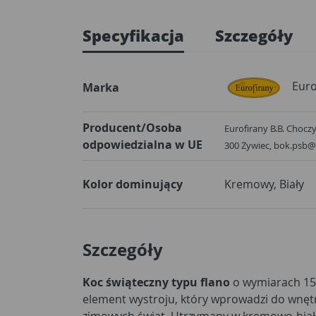
Specyfikacja
Szczegóły
Euro
Marka
Producent/Osoba
Eurofirany B.B. Choczyń
odpowiedzialna w UE
300 Żywiec, bok.psb@
Kolor dominujący
Kremowy, Biały
Szczegóły
Koc świąteczny typu flano
o wymiarach 15
element wystroju, który wprowadzi do wnętrz