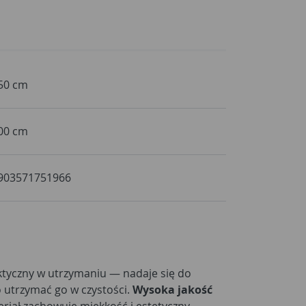
50 cm
00 cm
903571751966
ktyczny w utrzymaniu — nadaje się do
o utrzymać go w czystości.
Wysoka jakość