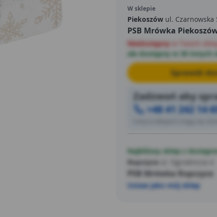
W sklepie
Piekoszów
ul. Czarnowska 
PSB Mrówka Piekoszó
Niedostępny
w Twoim skle
ale dostępny w 30 innych 
Sprawdź dos
Zadzwoń aby spra
+48 41 242 14 6
Ceny w sklepach mogą się różn
Najbliższy sklep z dostępn
Ropczyce
ul. Ogrodnicza 4
PSB Mrówka Ropczyce
Ustaw jako mój sklep