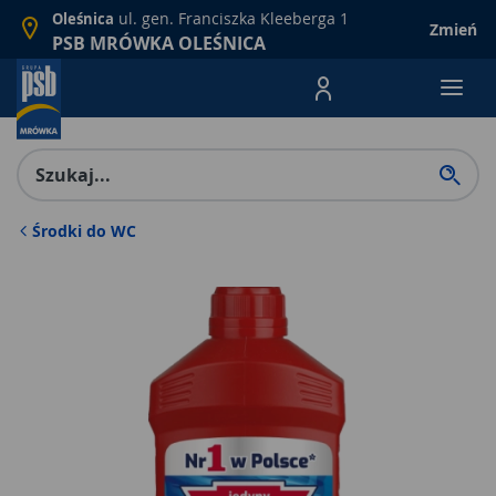
ul. gen. Franciszka Kleeberga 1
Oleśnica
Zmień
PSB MRÓWKA OLEŚNICA
Menu Produktów, nawigacja: E
Środki do WC