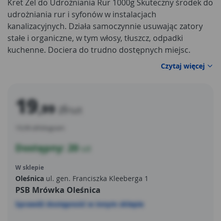
Kret Żel do Udrożniania Rur 1000g Skuteczny środek do
udrożniania rur i syfonów w instalacjach
kanalizacyjnych. Działa samoczynnie usuwając zatory
stałe i organiczne, w tym włosy, tłuszcz, odpadki
kuchenne. Dociera do trudno dostępnych miejsc.
Czytaj więcej
19
,99
zł
/szt
19,99 zł/kilogram
Dostępny: 20
szt
W sklepie
Oleśnica
ul. gen. Franciszka Kleeberga 1
PSB Mrówka Oleśnica
Sprawdź dostępność w innym sklepie