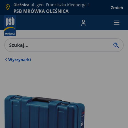
ul. gen. Franciszka Kleeberga 1
Oleśnica
Zmień
PSB MRÓWKA OLEŚNICA
Menu Produktów, nawigacja: E
Wyrzynarki