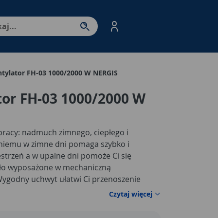
nter - przejdź do strony produktów. Spacja – otwórz/zamkni
tylator FH-03 1000/2000 W NERGIS
or FH-03 1000/2000 W
 pracy: nadmuch zimnego, ciepłego i
 niemu w zimne dni pomaga szybko i
strzeń a w upalne dni pomoże Ci się
tało wyposażone w mechaniczną
Wygodny uchwyt ułatwi Ci przenoszenie
Czytaj więcej