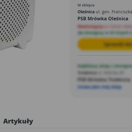
W sklepie
Oleśnica
ul. gen. Franciszk
PSB Mrówka Oleśnica
Niedostępny
w Twoim skle
ale dostępny w 43 innych 
Sprawdź dos
Najbliższy sklep z dostępn
Trzebnica
ul. Milicka 39
PSB Mrówka Trzebnica
Ustaw jako mój sklep
Artykuły