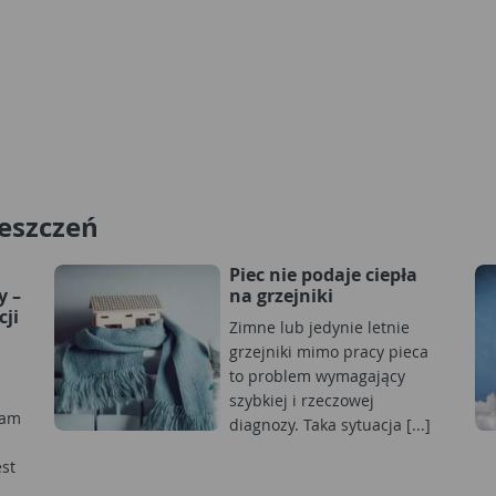
eszczeń
Piec nie podaje ciepła
y –
na grzejniki
cji
Zimne lub jedynie letnie
grzejniki mimo pracy pieca
to problem wymagający
szybkiej i rzeczowej
nam
diagnozy. Taka sytuacja [...]
est