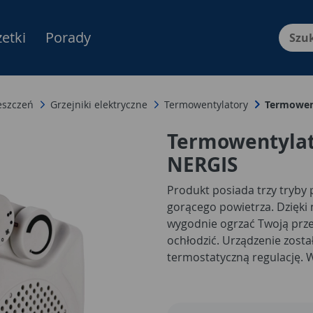
etki
Porady
Menu Produktów, nawigacja: E
eszczeń
Grzejniki elektryczne
Termowentylatory
Termowen
Termowentylat
NERGIS
Produkt posiada trzy tryby
gorącego powietrza. Dzięki
wygodnie ogrzać Twoją prze
ochłodzić. Urządzenie zos
termostatyczną regulację. 
termowentylatora.