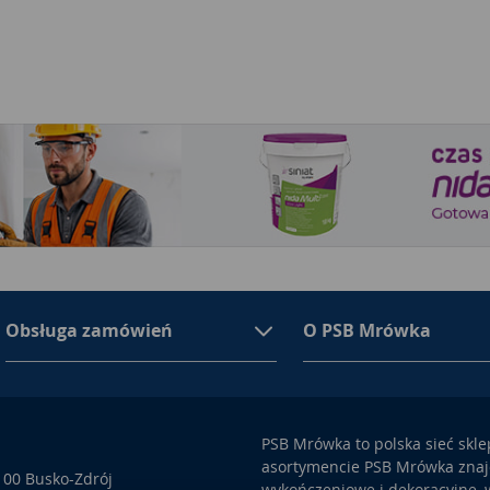
Obsługa zamówień
O PSB Mrówka
PSB Mrówka to polska sieć skl
asortymencie PSB Mrówka znajd
100 Busko-Zdrój
wykończeniowe i dekoracyjne, w