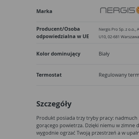
Marka
Producent/Osoba
Nergis Pro Sp. z o.o.,
odpowiedzialna w UE
U10, 02-681 W
Kolor dominujący
Biały
Termostat
Regulowany term
Szczegóły
Produkt posiada trzy tryby pracy: nadmuch 
ochłodzić. Urządzenie zostało wyposaż
gorącego powietrza. Dzięki niemu w zimne 
termostatyczną regulację. Wygodny uchwyt uł
wygodnie ogrzać Twoją przestrzeń a w upaln