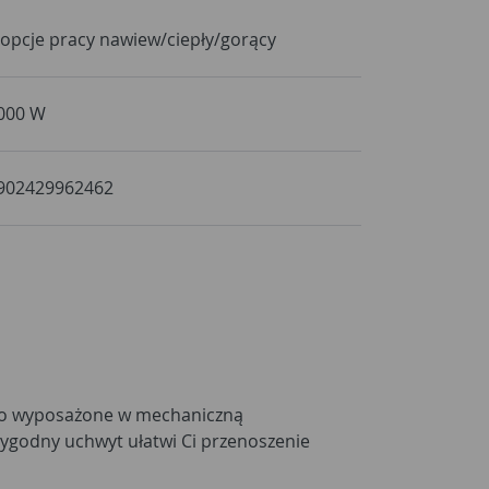
 opcje pracy nawiew/ciepły/gorący
000 W
902429962462