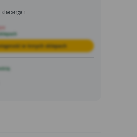
a Kleeberga 1
pie
sklepach
tępność w innych sklepach
ością