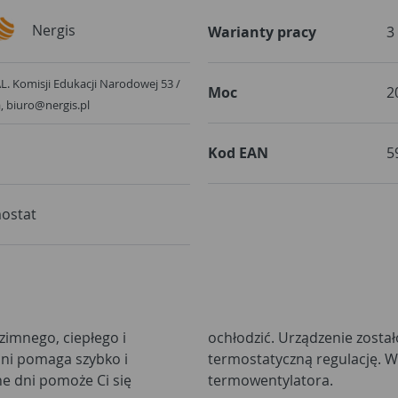
Nergis
Warianty pracy
3
 AL. Komisji Edukacji Narodowej 53 /
Moc
2
arszawa, biuro@nergis.pl
Kod EAN
5
ostat
zimnego, ciepłego i
one w mechaniczną
dni pomaga szybko i
atwi Ci przenoszenie
e dni pomoże Ci się
termowentylatora.