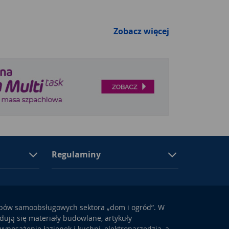
Zobacz więcej
Regulaminy
epów samoobsługowych sektora „dom i ogród”. W
ują się materiały budowlane, artykuły
yposażenie łazienek i kuchni, elektronarzędzia, a