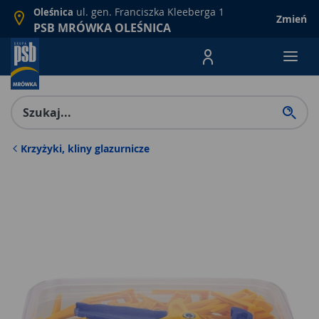
ul. gen. Franciszka Kleeberga 1
Oleśnica
Zmień
PSB MRÓWKA OLEŚNICA
Menu Produktów, nawigacja: E
Krzyżyki, kliny glazurnicze