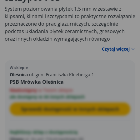
System poziomowania płytek 1,5 mm w zestawie z
klipsami, klinami i szczypcami to praktyczne rozwiązanie
przeznaczone do prac glazurniczych, szczególnie
podczas układania płytek ceramicznych, gresowych
oraz innych okładzin wymagających równego
ustawienia. Produkt pomaga ograniczyć różnice
Czytaj więcej
wysokości między sąsiednimi płytkami i ułatwia
uzyskanie estetycznej, jednolitej powierzchni.
System
W sklepie
poziomowania płytek 1,5 mm
sprawdzi się podczas
Oleśnica
ul. gen. Franciszka Kleeberga 1
remontu łazienki, kuchni, korytarza, salonu,
PSB Mrówka Oleśnica
pomieszczeń gospodarczych oraz innych powierzchni
Niedostępny
w Twoim sklepie
wykańczanych płytkami.
ale dostępny w 44 innych sklepach
Sprawdź dostępność w innych sklepach
Najbliższy sklep z dostępnością
Oława
ul. Ks.prł. F.Kutrowskiego 68