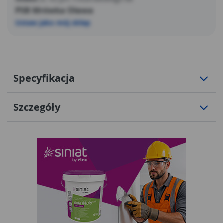
PSB Mrówka Oława
Ustaw jako mój sklep
Specyfikacja
Szczegóły