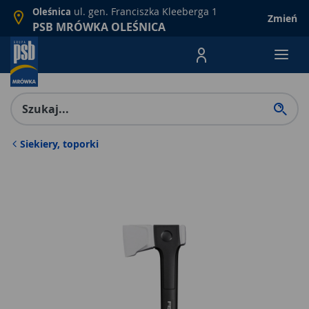
ul. gen. Franciszka Kleeberga 1
Oleśnica
Zmień
PSB MRÓWKA OLEŚNICA
Menu Produktów, nawigacja: E
Siekiery, toporki