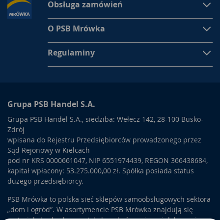
Obsługa zamówień
O PSB Mrówka
Regulaminy
Grupa PSB Handel S.A.
Grupa PSB Handel S.A., siedziba: Wełecz 142, 28-100 Busko-
Zdrój
wpisana do Rejestru Przedsiębiorców prowadzonego przez
Sąd Rejonowy w Kielcach
pod nr KRS 0000661047, NIP 6551974439, REGON 366438684,
kapitał wpłacony: 53.275.000,00 zł. Spółka posiada status
dużego przedsiębiorcy.
PSB Mrówka to polska sieć sklepów samoobsługowych sektora
„dom i ogród”. W asortymencie PSB Mrówka znajdują się
materiały budowlane, artykuły wykończeniowe i dekoracyjne,