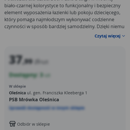
biało-czarnej kolorystyce to funkcjonalny i bezpieczny
element wyposażenia łazienki lub pokoju dziecięcego,
który pomaga najmłodszym wykonywać codzienne
czynności w sposób bardziej samodzielny. Dzięki niemu
dziecko zyskuje łatwiejszy dostęp do umywalki podczas
Czytaj więcej
mycia rąk czy zębów, może swobodnie sięgać do półek
lub korzystać z toalety, ucząc się przy tym niezależności.
37
,99
zł
/szt
Dostępny: 3
szt
W sklepie
Oleśnica
ul. gen. Franciszka Kleeberga 1
PSB Mrówka Oleśnica
Sprawdź dostępność w innym sklepie
Odbiór w sklepie