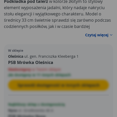
Podkładka pod talerz
w kolorze złotym to stylowy
element wyposażenia jadalni, który nadaje nakryciu
stołu elegancji i wyjątkowego charakteru. Model o
średnicy 33 cm świetnie sprawdzi się zarówno podczas
codziennych posiłków, jak i w czasie bardziej
uroczystych okazji, takich jak rodzinne spotkania czy
Czytaj więcej
święta. Ozdobna struktura w formie delikatnych kropli
przyciąga wzrok, dodając całości dekoracyjnego efektu,
W sklepie
a jednocześnie pozostaje stonowana i dopasuje się do
Oleśnica
ul. gen. Franciszka Kleeberga 1
wielu aranżacji stołu.
PSB Mrówka Oleśnica
Niedostępny
w Twoim sklepie
ale dostępny w 11 innych sklepach
Sprawdź dostępność w innych sklepach
Najbliższy sklep z dostępnością
Nysa
ul. Grodkowska 46 A
PSB Mrówka Nysa