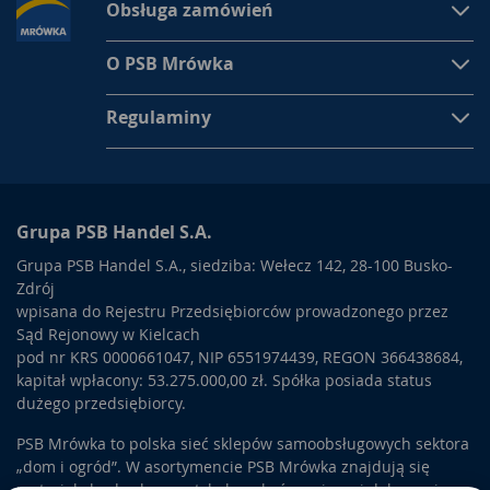
Obsługa zamówień
O PSB Mrówka
Regulaminy
Grupa PSB Handel S.A.
Grupa PSB Handel S.A., siedziba: Wełecz 142, 28-100 Busko-
Zdrój
wpisana do Rejestru Przedsiębiorców prowadzonego przez
Sąd Rejonowy w Kielcach
pod nr KRS 0000661047, NIP 6551974439, REGON 366438684,
kapitał wpłacony: 53.275.000,00 zł. Spółka posiada status
dużego przedsiębiorcy.
PSB Mrówka to polska sieć sklepów samoobsługowych sektora
„dom i ogród”. W asortymencie PSB Mrówka znajdują się
materiały budowlane, artykuły wykończeniowe i dekoracyjne,