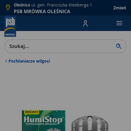
ul. gen. Franciszka Kleeberga 1
Oleśnica
Zmień
PSB MRÓWKA OLEŚNICA
Menu Produktów, nawigacja: E
Pochłaniacze wilgoci