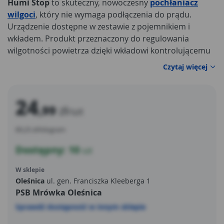
Humi Stop
to skuteczny, nowoczesny
pochłaniacz
wilgoci
, który nie wymaga podłączenia do prądu.
Urządzenie dostępne w zestawie z pojemnikiem i
wkładem. Produkt przeznaczony do regulowania
wilgotności powietrza dzięki wkładowi kontrolującemu
stężenie pary wodnej. Wysoki poziom wilgoci niesie ze
Czytaj więcej
sobą ryzyko zaparowania okien, rozwoju pleśni i
przyspieszenia korozji urządzeń metalowych. Nadmiar
wilgoci wpływa też negatywnie na zdrowie, mogąc
24
,99
zł
prowadzić do alergii.
/szt
Humi Stop
niweluje to ryzyko
będąc w pełni bezpiecznym dla zdrowia ludzi i
89,25 zł/kilogram
domowych zwierząt. Wkład załączony do zestawu
wystarczy na 3 miesiące działania.
Dostępny: 10
szt
W sklepie
Oleśnica
ul. gen. Franciszka Kleeberga 1
PSB Mrówka Oleśnica
Sprawdź dostępność w innym sklepie