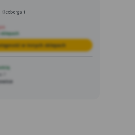
eratora urządzenia. O bezpieczeństwo
hamulec bezpieczeństwa i osłony chroniące
a Kleeberga 1
 marki Handy Prime została doceniona już
rzystających z naszego sklepu
pie
ajdziesz również wiele innych praktycznych
 sklepach
wanych tą nazwą. Wypróbuj je już teraz
tępność w innych sklepach
ością
a 7
owice