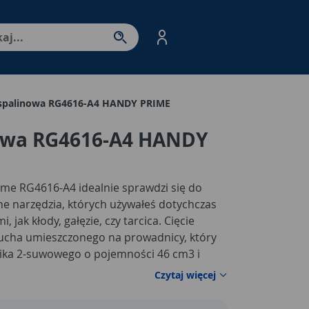
nter - przejdź do strony produktów. Spacja – otwórz/zamkni
 spalinowa RG4616-A4 HANDY PRIME
nowa RG4616-A4 HANDY
ime RG4616-A4 idealnie sprawdzi się do
inne narzędzia, których używałeś dotychczas
, jak kłody, gałęzie, czy tarcica. Cięcie
ucha umieszczonego na prowadnicy, który
lnika 2-suwowego o pojemności 46 cm3 i
inowa Handy Prime RG4616-A4 posiada
Czytaj więcej
uch 0,325" 1,5 mm 64E. Sprzęt ma też
rowania łańcucha. System antywibracyjny