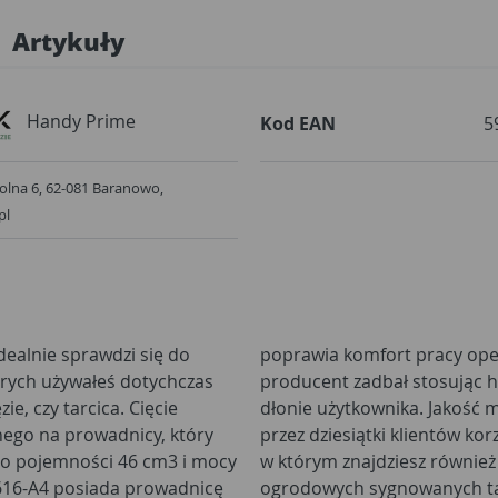
Artykuły
Handy Prime
Kod EAN
5
. Rolna 6, 62-081 Baranowo,
pl
ealnie sprawdzi się do
nia. O bezpieczeństwo
tórych używałeś dotychczas
eństwa i osłony chroniące
ie, czy tarcica. Cięcie
 została doceniona już
ego na prowadnicy, który
szego sklepu internetowego,
o o pojemności 46 cm3 i mocy
ych praktycznych sprzętów
616-A4 posiada prowadnicę
uj je już teraz również w