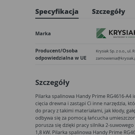
Specyfikacja
Szczegóły
Marka
Producent/Osoba
Krysiak Sp. z o.o., ul
odpowiedzialna w UE
zamowienia@krysiak.
Szczegóły
Pilarka spalinowa Handy Prime RG4616-A4 id
poprawia komfort pracy operatora urządze
cięcia drewna i zastąpi Ci inne narzędzia, k
producent zadbał stosując hamulec bezpiecz
do pracy z takimi materiałami, jak kłody, gałęz
dłonie użytkownika. Jakość marki Handy Prime
odbywa się za pomocą łańcucha umieszczon
przez dziesiątki klientów korzystających z na
porusza się dzięki pracy silnika 2-suwoweg
w którym znajdziesz również wiele inn
1,8 kW. Pilarka spalinowa Handy Prime RG4
ogrodowych sygnowanych tą nazwą. Wyprób