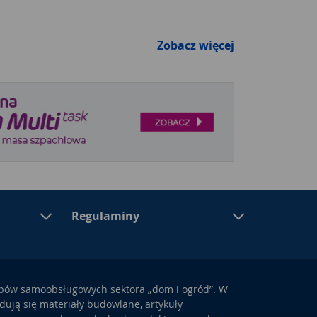
Zobacz więcej
Regulaminy
epów samoobsługowych sektora „dom i ogród”. W
ują się materiały budowlane, artykuły