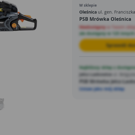
poprawia komfort pracy op
W sklepie
producent zadbał stosując 
Oleśnica
ul. gen. Franciszk
PSB Mrówka Oleśnica
dłonie użytkownika. Jakość
przez dziesiątki klientów ko
Niedostępny
w Twoim skle
internetowego, w którym zn
ale dostępny w 125 innych
sprzętów ogrodowych sygno
Sprawdź dos
również w swoim ogródku.
Najbliższy sklep z dostępn
Jelcz-Laskowice
ul. Belgijsk
PSB Mrówka Jelcz-Lask
Ustaw jako mój sklep