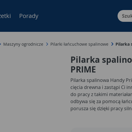
etki
Porady
Menu Produktów, nawigacja: E
Maszyny ogrodnicze
Pilarki łańcuchowe spalinowe
Pilarka
Pilarka spali
PRIME
Pilarka spalinowa Handy Pr
cięcia drewna i zastąpi Ci 
do pracy z takimi materiałami
odbywa się za pomocą łańc
porusza się dzięki pracy si
mocy 1,8 kW. Pilarka spal
prowadnicę 40 cm oraz łańc
system automatycznego sma