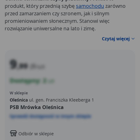
produkt, który przednią szybę
samochodu
zarówno
przed zamarzaniem czy szronem, jak i silnym
promieniowaniem słonecznym. Stanowi więc
rozwiązanie uniwersalne na lato i zimę.
Czytaj więcej
9
,99
zł
/szt
Dostępny: 2
szt
W sklepie
Oleśnica
ul. gen. Franciszka Kleeberga 1
PSB Mrówka Oleśnica
Sprawdź dostępność w innym sklepie
Odbiór w sklepie