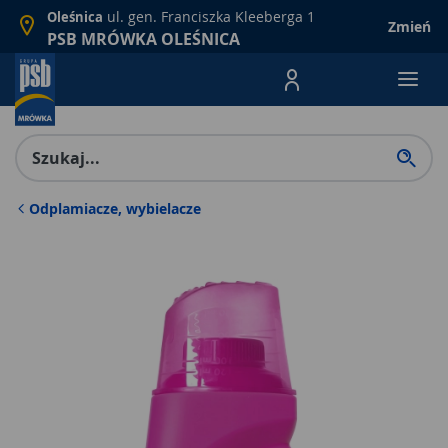
ul. gen. Franciszka Kleeberga 1
Oleśnica
Zmień
PSB MRÓWKA OLEŚNICA
Menu Produktów, nawigacja: E
Odplamiacze, wybielacze