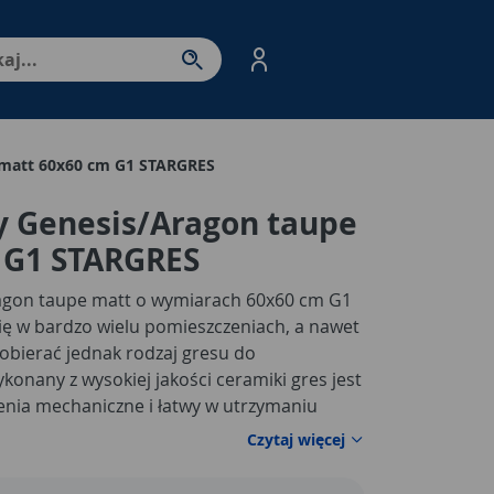
nter - przejdź do strony produktów. Spacja – otwórz/zamkni
 matt 60x60 cm G1 STARGRES
y Genesis/Aragon taupe
 G1 STARGRES
ragon taupe matt o wymiarach 60x60 cm G1
ę w bardzo wielu pomieszczeniach, a nawet
bierać jednak rodzaj gresu do
konany z wysokiej jakości ceramiki gres jest
enia mechaniczne i łatwy w utrzymaniu
owy kolor
pasuje do każdej aranżacji
Czytaj więcej
ryta jest specjalną warstwą szkliwa, co czyni
atkowo gwarantuje odporność na