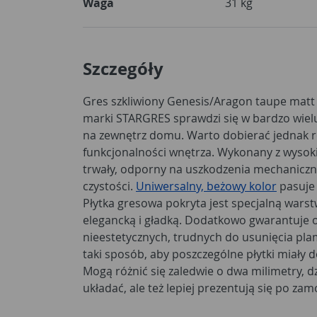
Waga
31 kg
Szczegóły
Gres szkliwiony Genesis/Aragon taupe mat
marki STARGRES sprawdzi się w bardzo wiel
na zewnętrz domu. Warto dobierać jednak r
funkcjonalności wnętrza. Wykonany z wysokie
trwały, odporny na uszkodzenia mechaniczn
czystości.
Uniwersalny, beżowy kolor
pasuje 
Płytka gresowa pokryta jest specjalną warstw
elegancką i gładką. Dodatkowo gwarantuje
nieestetycznych, trudnych do usunięcia plam
taki sposób, aby poszczególne płytki miały d
Mogą różnić się zaledwie o dwa milimetry, dzi
układać, ale też lepiej prezentują się po za