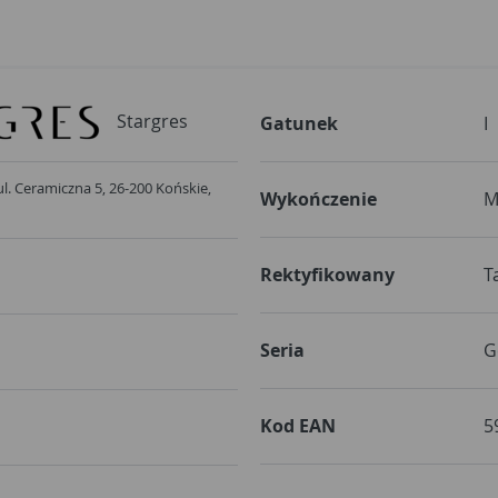
Stargres
Gatunek
I
 ul. Ceramiczna 5, 26-200 Końskie,
Wykończenie
M
Rektyfikowany
T
Seria
G
Kod EAN
5