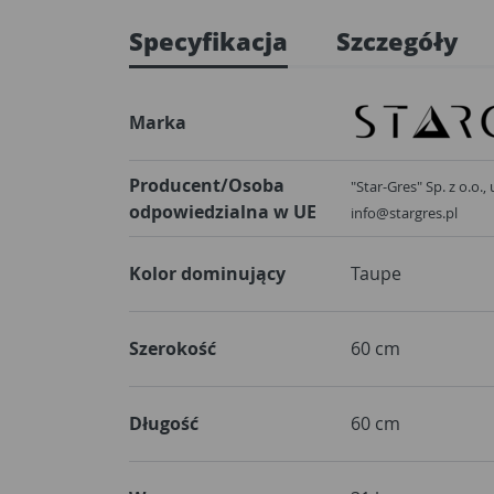
Specyfikacja
Szczegóły
Marka
Producent/Osoba
"Star-Gres" Sp. z o.o.,
odpowiedzialna w UE
info@stargres.pl
Kolor dominujący
Taupe
Szerokość
60 cm
Długość
60 cm