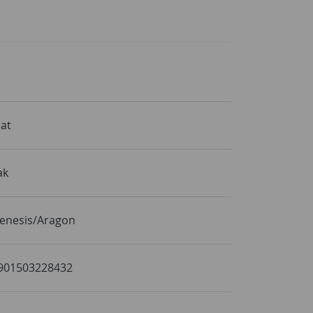
at
ak
enesis/Aragon
901503228432