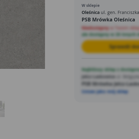
powstawanie nieestetycznyc
W sklepie
płytek są ścięte w taki spos
Oleśnica
ul. gen. Franciszk
PSB Mrówka Oleśnica
taki sam kształt. Mogą różni
łatwiej jest je układać, ale 
Niedostępny
w Twoim skle
ale dostępny w 20 innych 
Sprawdź dos
Najbliższy sklep z dostępn
Jelcz-Laskowice
ul. Belgijsk
PSB Mrówka Jelcz-Lask
Ustaw jako mój sklep