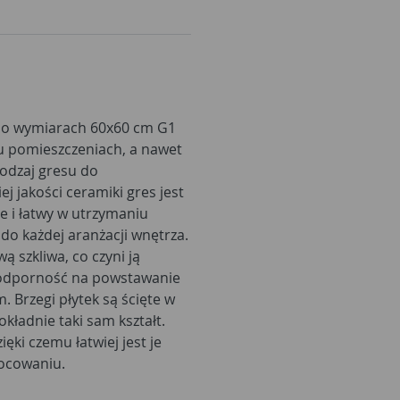
t o wymiarach 60x60 cm G1
u pomieszczeniach, a nawet
odzaj gresu do
j jakości ceramiki gres jest
e i łatwy w utrzymaniu
do każdej aranżacji wnętrza.
ą szkliwa, co czyni ją
 odporność na powstawanie
. Brzegi płytek są ścięte w
okładnie taki sam kształt.
ęki czemu łatwiej jest je
mocowaniu.