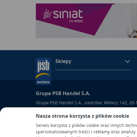
Sklepy
Grupa PSB Handel S.A.
Grupa PSB Handel S.A., siedziba: Wełecz 142, 28-
wpisana do Rejestru Przedsiębiorców prowadzon
Nasza strona korzysta z plików cookie
Kielcach
pod nr KRS 0000661047, NIP 6551974439, REGON
Serwis korzysta z plików cookie oraz innych tech
kapitał wpłacony: 53.275.000,00 zł. Spółka posiad
spersonalizowanych treści i reklamy oraz analizy