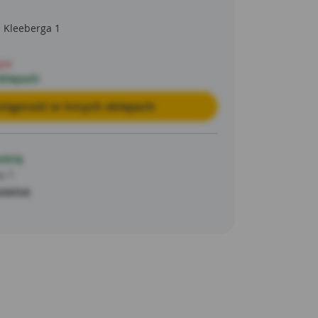
h, trudnych do usunięcia plam. Brzegi
ób, aby poszczególne płytki miały dokładnie
a Kleeberga 1
ć się zaledwie o dwa milimetry, dzięki czemu
też lepiej prezentują się po zamocowaniu.
pie
sklepach
tępność w innych sklepach
ością
a 7
owice