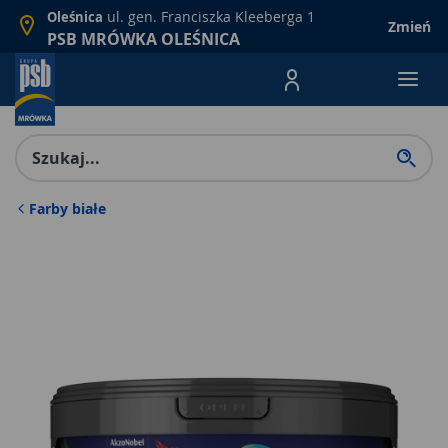
ul. gen. Franciszka Kleeberga 1
Oleśnica
Zmień
PSB MRÓWKA OLEŚNICA
Menu Produktów, nawigacja: E
Farby białe