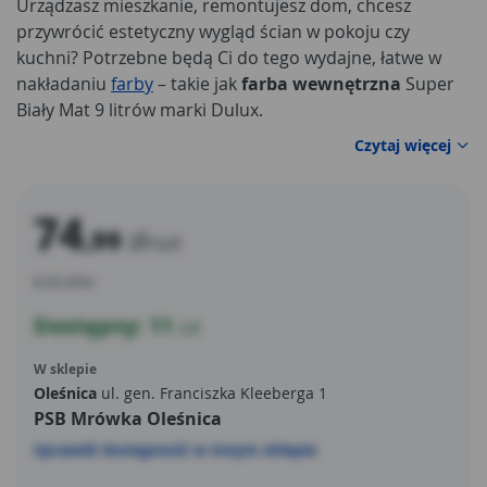
Urządzasz mieszkanie, remontujesz dom, chcesz
przywrócić estetyczny wygląd ścian w pokoju czy
kuchni? Potrzebne będą Ci do tego wydajne, łatwe w
nakładaniu
farby
– takie jak
farba wewnętrzna
Super
Biały Mat 9 litrów marki Dulux.
Czytaj więcej
74
,99
zł
/szt
8,33 zł/litr
Dostępny: 11
szt
W sklepie
Oleśnica
ul. gen. Franciszka Kleeberga 1
PSB Mrówka Oleśnica
Sprawdź dostępność w innym sklepie