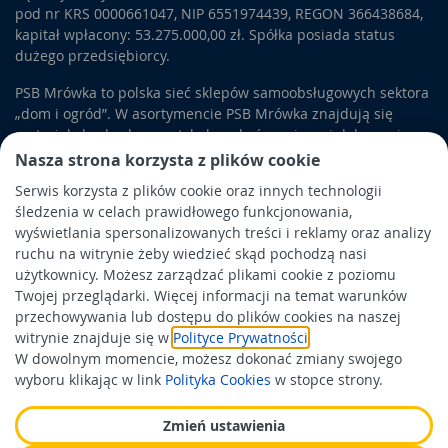
pod nr KRS 0000661047, NIP 6551974439, REGON 366438684,
kapitał wpłacony: 53.275.000,00 zł. Spółka posiada status
dużego przedsiębiorcy.
PSB Mrówka to polska sieć sklepów samoobsługowych sektora
„dom i ogród”. W asortymencie PSB Mrówka znajdują się
materiały budowlane, artykuły wykończeniowe i dekoracyjne,
wyposażenie łazienek i kuchni, elektronarzędzia, a także
Nasza strona korzysta z plików cookie
artykuły związane z ogrodem i otoczeniem domu.
Serwis korzysta z plików cookie oraz innych technologii
śledzenia w celach prawidłowego funkcjonowania,
Obowiązek informacyjny
wyświetlania spersonalizowanych treści i reklamy oraz analizy
Polityka prywatności
ruchu na witrynie żeby wiedzieć skąd pochodzą nasi
użytkownicy. Możesz zarządzać plikami cookie z poziomu
Polityka Cookies
Twojej przeglądarki. Więcej informacji na temat warunków
Odbiór zużytego sprzętu
przechowywania lub dostępu do plików cookies na naszej
witrynie znajduje się w
Polityce Prywatności
.
W dowolnym momencie, możesz dokonać zmiany swojego
Wspierają nas:
wyboru klikając w link
Polityka Cookies
w stopce strony.
Zmień ustawienia