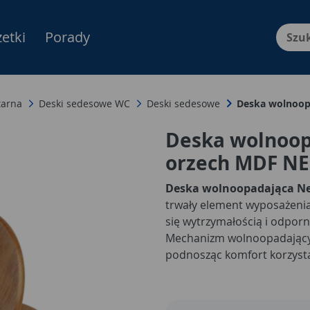
etki
Porady
Menu Produktów, nawigacja: E
tarna
Deski sedesowe WC
Deski sedesowe
Deska wolnoop
Deska wolnoop
orzech MDF NE
Deska wolnoopadająca N
trwały element wyposażenia
się wytrzymałością i odpor
Mechanizm wolnoopadający 
podnosząc komfort korzysta
jej naturalny, stylowy wyglą
nowoczesne wnętrza. Pasuj
dzięki łatwemu montażowi 