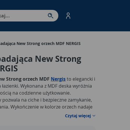
nter - przejdź do strony produktów. Spacja – otwórz/zamkni
adająca New Strong orzech MDF NERGIS
adająca New Strong
RGIS
ew Strong orzech MDF
Nergis
to elegancki i
 łazienki. Wykonana z MDF deska wyróżnia
nością na codzienne użytkowanie.
pozwala na ciche i bezpieczne zamykanie,
nia. Wykończenie w kolorze orzech nadaje
d, który doskonale wpisuje się w klasyczne i
Czytaj więcej
e do większości standardowych misek WC, a
omawiana deska jest bardzo wygodna w