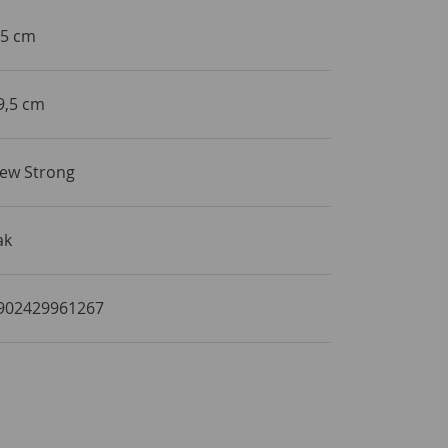
,5 cm
9,5 cm
ew Strong
ak
902429961267