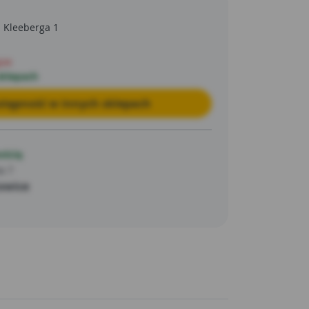
a Kleeberga 1
pie
sklepach
tępność w innych sklepach
ością
a 7
owice