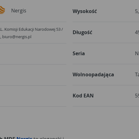
Nergis
Wysokość
5
 AL. Komisji Edukacji Narodowej 53 /
Długość
4
arszawa, biuro@nergis.pl
Seria
N
Wolnoopadająca
T
Kod EAN
5