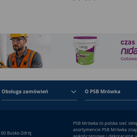
Obsługa zamówień
O PSB Mrówka
PSB Mrówka to polska sieć skl
asortymencie PSB Mrówka znajd
100 Busko-Zdrój
wykończeniowe i dekoracyjne, w