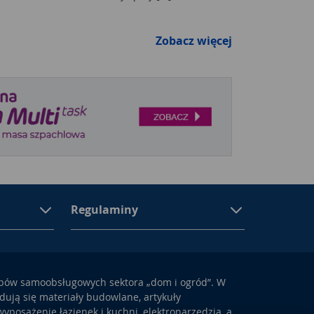
Zobacz więcej
Regulaminy
epów samoobsługowych sektora „dom i ogród”. W
ują się materiały budowlane, artykuły
yposażenie łazienek i kuchni, elektronarzędzia, a