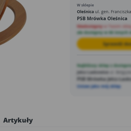
codziennym użytkowaniu.
W sklepie
Oleśnica
ul. gen. Franciszk
PSB Mrówka Oleśnica
Niedostępny
w Twoim skle
ale dostępny w 66 innych 
Sprawdź dos
Najbliższy sklep z dostępn
Jelcz-Laskowice
ul. Belgijsk
PSB Mrówka Jelcz-Lask
Ustaw jako mój sklep
Artykuły