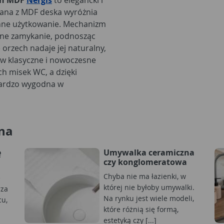
ch MDF
Nergis
to elegancki i
nana z MDF deska wyróżnia
enne użytkowanie. Mechanizm
zne zamykanie, podnosząc
orzech nadaje jej naturalny,
 w klasyczne i nowoczesne
h misek WC, a dzięki
ardzo wygodna w
na
ę
Umywalka ceramiczna
czy konglomeratowa
Chyba nie ma łazienki, w
e
której nie byłoby umywalki.
rza
Na rynku jest wiele modeli,
cu,
które różnią się formą,
estetyką czy [...]