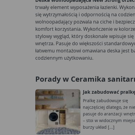
Deska wolnoopadająca New Strong orze
trwały element wyposażenia łazienki. Wyko
się wytrzymałością i odpornością na codzi
wolnoopadający pozwala na ciche i bezpiec
komfort korzystania. Wykończenie w kolorze 
stylowy wygląd, który doskonale wpisuje się
wnętrza. Pasuje do większości standardowyc
łatwemu montażowi omawiana deska jest b
codziennym użytkowaniu.
Porady w Ceramika sanitar
Jak zabudować pralk
Pralkę zabudowuje się
najczęściej dlatego, że ni
pasuje do aranżacji wnęt
– stoi w widocznym miejs
burzy układ [...]