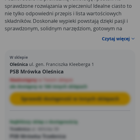
sprawdzone rozwiązania w pieczeniu! Idealne ciasto to
nie tylko odpowiedni przepis i lista wartościowych
składników. Doskonałe wypieki powstają dzięki pasji i
sprawdzonym, solidnym narzędziom, gotowym na
każdy Twój pomysł. Zaufaj doświadczeniu ekspertów i
Czytaj więcej
postaw na wysokiej klasy blachę fakturowaną PLATINO.
Blacha Platino to moc możliwości, podyktowana
W sklepie
najwyższą jakością wykonania i niezawodnymi
Oleśnica
ul. gen. Franciszka Kleeberga 1
materiałami. Produkt nie tylko pozwala na pieczenie
PSB Mrówka Oleśnica
fantastycznych wypieków, ale pozostaje przy tym łatwy
Niedostępny
w Twoim sklepie
w czyszczeniu.
ale dostępny w 166 innych sklepach
Sprawdź dostępność w innych sklepach
Najbliższy sklep z dostępnością
Trzebnica
ul. Milicka 39
PSB Mrówka Trzebnica