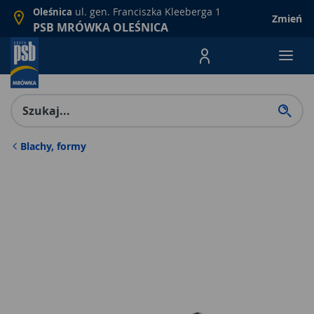
ul. gen. Franciszka Kleeberga 1
Oleśnica
Zmień
PSB MRÓWKA OLEŚNICA
Menu Produktów, nawigacja: E
Blachy, formy