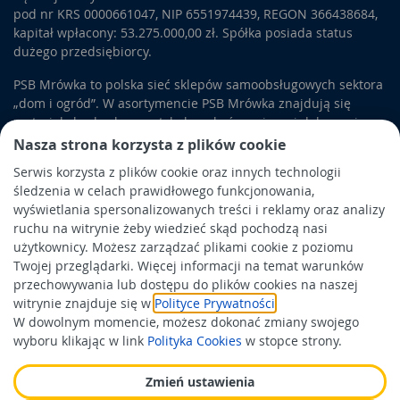
pod nr KRS 0000661047, NIP 6551974439, REGON 366438684,
kapitał wpłacony: 53.275.000,00 zł. Spółka posiada status
dużego przedsiębiorcy.
PSB Mrówka to polska sieć sklepów samoobsługowych sektora
„dom i ogród”. W asortymencie PSB Mrówka znajdują się
materiały budowlane, artykuły wykończeniowe i dekoracyjne,
wyposażenie łazienek i kuchni, elektronarzędzia, a także
Nasza strona korzysta z plików cookie
artykuły związane z ogrodem i otoczeniem domu.
Serwis korzysta z plików cookie oraz innych technologii
śledzenia w celach prawidłowego funkcjonowania,
Obowiązek informacyjny
wyświetlania spersonalizowanych treści i reklamy oraz analizy
Polityka prywatności
ruchu na witrynie żeby wiedzieć skąd pochodzą nasi
użytkownicy. Możesz zarządzać plikami cookie z poziomu
Polityka Cookies
Twojej przeglądarki. Więcej informacji na temat warunków
Odbiór zużytego sprzętu
przechowywania lub dostępu do plików cookies na naszej
witrynie znajduje się w
Polityce Prywatności
.
W dowolnym momencie, możesz dokonać zmiany swojego
Wspierają nas:
wyboru klikając w link
Polityka Cookies
w stopce strony.
Zmień ustawienia