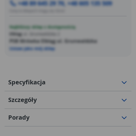
+48 89 645 29 70, +48 605 135 509
Ceny w sklepach mogą się różnić
Najbliższy sklep z dostępnością
Elbląg
ul. Grunwaldzka 2
PSB Mrówka Elbląg ul. Grunwaldzka
Ustaw jako mój sklep
Specyfikacja
Szczegóły
Porady