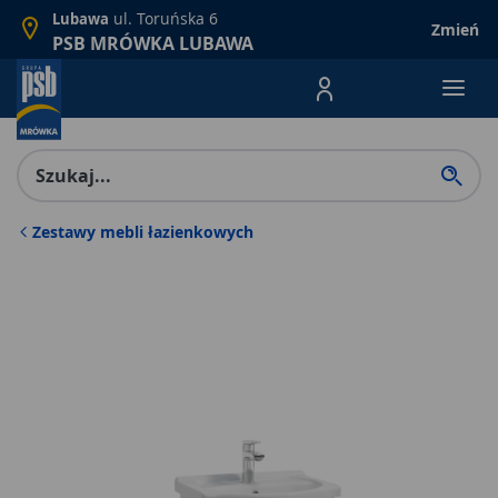
ul. Toruńska 6
Lubawa
Zmień
PSB MRÓWKA LUBAWA
Menu Produktów, nawigacja: E
Zestawy mebli łazienkowych