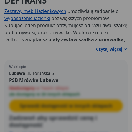
DEFTRANS
Zestawy mebli łazienkowych
umożliwiają zadbanie o
wyposażenie łazienki
bez większych problemów.
Kupując jeden produkt otrzymujesz od razu dwa: szafkę
pod umywalkę oraz umywalkę. W ofercie marki
Deftrans znajdziesz
biały zestaw szafka z umywalką,
który zagwarantuje znakomite miejsce do
Czytaj więcej
przechowywania przyborów kosmetycznych, jak i
dbanie o higienę rąk czy mycie zębów. Zestaw wygląda
W sklepie
atrakcyjnie wizualnie. Świetnie wkomponuje się w
Lubawa
ul. Toruńska 6
aranżację każdej klasycznej łazienki.
PSB Mrówka Lubawa
Niedostępny
w Twoim sklepie
ale dostępny w 26 innych sklepach
Sprawdź dostępność w innych sklepach
Zadzwoń aby sprawdzić cenę i
dostępność