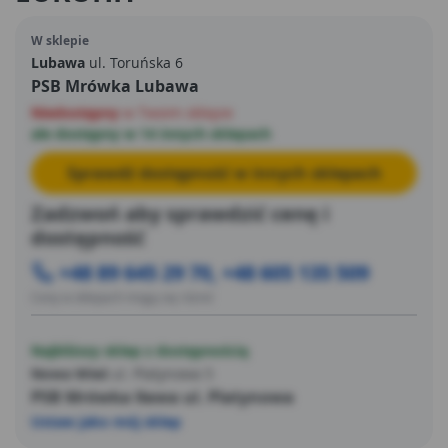
W sklepie
Lubawa
ul. Toruńska 6
PSB Mrówka Lubawa
Niedostępny
w Twoim sklepie
ale dostępny w 14 innych sklepach
Sprawdź dostępność w innych sklepach
Zadzwoń aby sprawdzić cenę i
dostępność
+48 89 645 29 70, +48 605 135 509
Ceny w sklepach mogą się różnić
Najbliższy sklep z dostępnością
Nowa Wieś
ul. Platynowa 5
PSB Mrówka Iława ul. Platynowa
Ustaw jako mój sklep