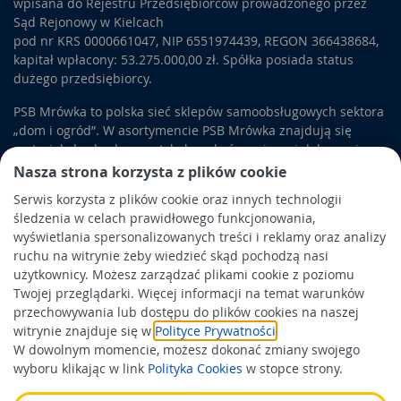
wpisana do Rejestru Przedsiębiorców prowadzonego przez
Sąd Rejonowy w Kielcach
pod nr KRS 0000661047, NIP 6551974439, REGON 366438684,
kapitał wpłacony: 53.275.000,00 zł. Spółka posiada status
dużego przedsiębiorcy.
PSB Mrówka to polska sieć sklepów samoobsługowych sektora
„dom i ogród”. W asortymencie PSB Mrówka znajdują się
materiały budowlane, artykuły wykończeniowe i dekoracyjne,
wyposażenie łazienek i kuchni, elektronarzędzia, a także
Nasza strona korzysta z plików cookie
artykuły związane z ogrodem i otoczeniem domu.
Serwis korzysta z plików cookie oraz innych technologii
śledzenia w celach prawidłowego funkcjonowania,
Obowiązek informacyjny
wyświetlania spersonalizowanych treści i reklamy oraz analizy
Polityka prywatności
ruchu na witrynie żeby wiedzieć skąd pochodzą nasi
użytkownicy. Możesz zarządzać plikami cookie z poziomu
Polityka Cookies
Twojej przeglądarki. Więcej informacji na temat warunków
Odbiór zużytego sprzętu
przechowywania lub dostępu do plików cookies na naszej
witrynie znajduje się w
Polityce Prywatności
.
W dowolnym momencie, możesz dokonać zmiany swojego
Wspierają nas:
wyboru klikając w link
Polityka Cookies
w stopce strony.