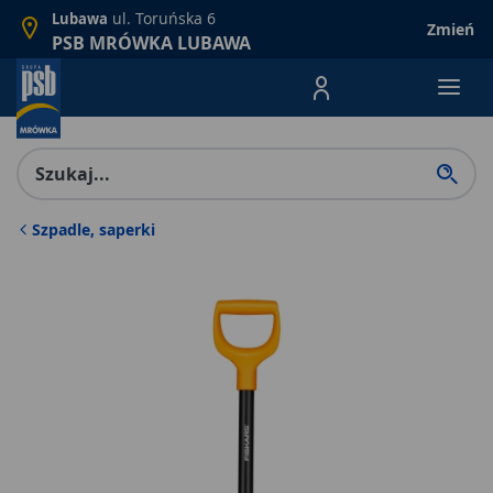
ul. Toruńska 6
Lubawa
Zmień
PSB MRÓWKA LUBAWA
Menu Produktów, nawigacja: E
Szpadle, saperki