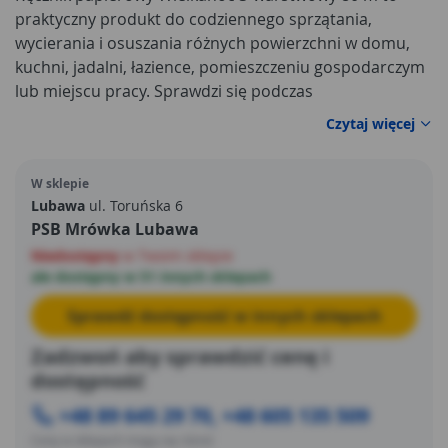
praktyczny produkt do codziennego sprzątania,
wycierania i osuszania różnych powierzchni w domu,
kuchni, jadalni, łazience, pomieszczeniu gospodarczym
lub miejscu pracy. Sprawdzi się podczas
przygotowywania posiłków, świątecznych porządków,
Czytaj więcej
wycierania blatów, stołów, zlewów, naczyń, drobnych
zabrudzeń oraz rozlanych płynów.
Długość 80 m
W sklepie
zapewnia duży zapas ręcznika, dzięki czemu produkt
Lubawa
ul. Toruńska 6
jest wygodny przy częstym użytkowaniu i dobrze
PSB Mrówka Lubawa
sprawdzi się w okresie wzmożonych prac domowych.
Niedostępny
w Twoim sklepie
ale dostępny w 51 innych sklepach
Sprawdź dostępność w innych sklepach
Zadzwoń aby sprawdzić cenę i
dostępność
+48 89 645 29 70, +48 605 135 509
Ceny w sklepach mogą się różnić