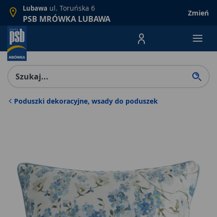
ul. Toruńska 6
Lubawa
Zmień
PSB MRÓWKA LUBAWA
Menu Produktów, nawigacja: E
Poduszki dekoracyjne, wsady do poduszek