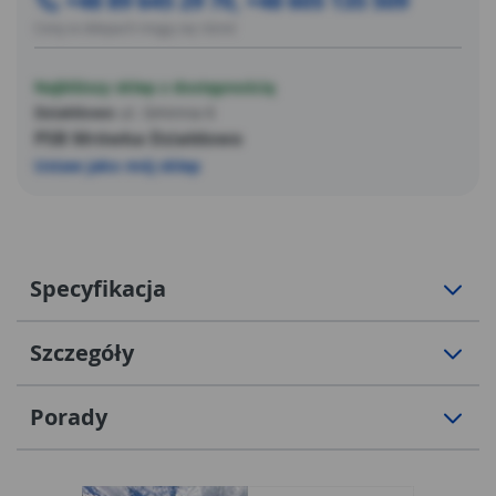
+48 89 645 29 70, +48 605 135 509
Ceny w sklepach mogą się różnić
Najbliższy sklep z dostępnością
Działdowo
ul. Gminna 6
PSB Mrówka Działdowo
Ustaw jako mój sklep
Specyfikacja
Szczegóły
Porady