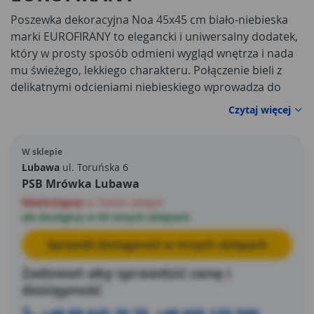
Poszewka dekoracyjna Noa 45x45 cm biało-niebieska
marki EUROFIRANY to elegancki i uniwersalny dodatek,
który w prosty sposób odmieni wygląd wnętrza i nada
mu świeżego, lekkiego charakteru. Połączenie bieli z
delikatnymi odcieniami niebieskiego wprowadza do
pomieszczenia spokój i harmonię, dzięki czemu
Czytaj więcej
poszewka doskonale sprawdzi się zarówno w salonie,
jak i sypialni czy pokoju gościnnym. To idealny wybór
W sklepie
dla osób, które cenią subtelne dekoracje inspirowane
Lubawa
ul. Toruńska 6
naturą oraz chcą szybko odświeżyć aranżację bez
PSB Mrówka Lubawa
konieczności przeprowadzania większych zmian.
Niedostępny
w Twoim sklepie
ale dostępny w 69 innych sklepach
Sprawdź dostępność w innych sklepach
Zadzwoń aby sprawdzić cenę i
dostępność