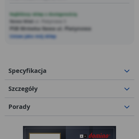
Najbliższy sklep z dostępnością
Nowa Wieś
ul. Platynowa 5
PSB Mrówka Iława ul. Platynowa
Ustaw jako mój sklep
Specyfikacja
Szczegóły
Porady