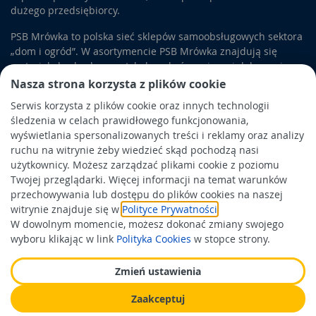
dużego przedsiębiorcy.
PSB Mrówka to polska sieć sklepów samoobsługowych sektora
„dom i ogród”. W asortymencie PSB Mrówka znajdują się
materiały budowlane, artykuły wykończeniowe i dekoracyjne,
wyposażenie łazienek i kuchni, elektronarzędzia, a także
Nasza strona korzysta z plików cookie
artykuły związane z ogrodem i otoczeniem domu.
Serwis korzysta z plików cookie oraz innych technologii
śledzenia w celach prawidłowego funkcjonowania,
Obowiązek informacyjny
wyświetlania spersonalizowanych treści i reklamy oraz analizy
Polityka prywatności
ruchu na witrynie żeby wiedzieć skąd pochodzą nasi
użytkownicy. Możesz zarządzać plikami cookie z poziomu
Polityka Cookies
Twojej przeglądarki. Więcej informacji na temat warunków
Odbiór zużytego sprzętu
przechowywania lub dostępu do plików cookies na naszej
witrynie znajduje się w
Polityce Prywatności
.
W dowolnym momencie, możesz dokonać zmiany swojego
Wspierają nas:
wyboru klikając w link
Polityka Cookies
w stopce strony.
Zmień ustawienia
Zaakceptuj
Wykonanie: