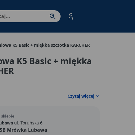
nter - przejdź do strony produktów. Spacja – otwórz/zamkni
niowa K5 Basic + miękka szczotka KARCHER
owa K5 Basic + miękka
HER
Czytaj więcej
 sklepie
ubawa
ul. Toruńska 6
SB Mrówka Lubawa