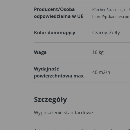
Producent/Osoba
Kärcher Sp. z o.o. , u
odpowiedzialna w UE
biuro@pl.karcher.co
Kolor dominujący
Czarny, Żółty
Waga
16 kg
Wydajność
40 m2/h
powierzchniowa max
Szczegóły
Wyposażenie standardowe: