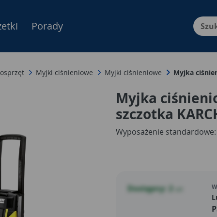
etki
Porady
Menu Produktów, nawigacja: E
 osprzęt
Myjki ciśnieniowe
Myjki ciśnieniowe
Myjka ciśnie
Myjka ciśnieni
szczotka KARC
Wyposażenie standardowe:
W
Dostępny: 2
szt
L
P