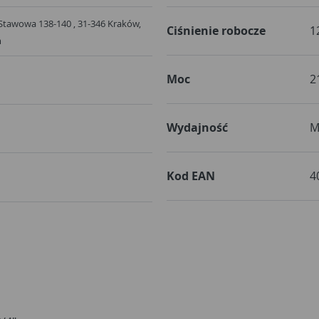
l. Stawowa 138-140 , 31-346 Kraków,
Ciśnienie robocze
1
m
Moc
2
Wydajność
M
Kod EAN
4