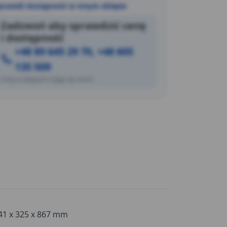
prawdź dostępność w innym sklepie
Zadzwoń aby sprawdzić cenę
i dostępność
+48 89 645 29 70, +48 605
135 509
Ceny w sklepach mogą się różnić
41 x 325 x 867 mm