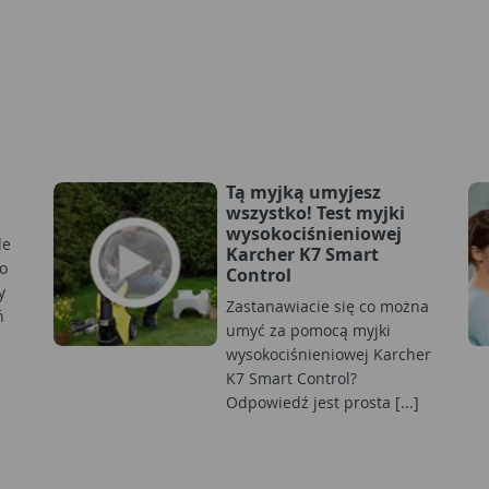
Tą myjką umyjesz
wszystko! Test myjki
wysokociśnieniowej
le
Karcher K7 Smart
 o
Control
y
Zastanawiacie się co można
ń
umyć za pomocą myjki
wysokociśnieniowej Karcher
K7 Smart Control?
Odpowiedź jest prosta [...]