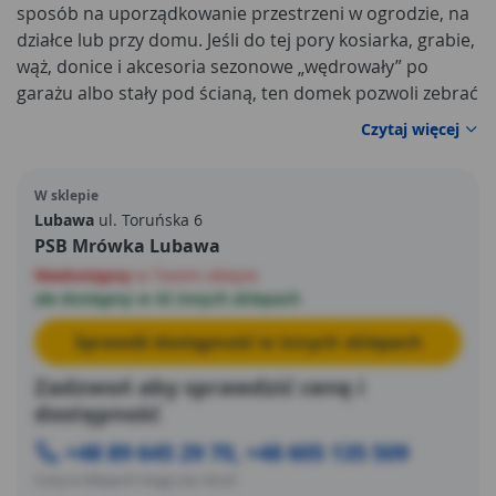
sposób na uporządkowanie przestrzeni w ogrodzie, na
działce lub przy domu. Jeśli do tej pory kosiarka, grabie,
wąż, donice i akcesoria sezonowe „wędrowały” po
garażu albo stały pod ścianą, ten domek pozwoli zebrać
wszystko w jednym miejscu i zabezpieczyć przed
Czytaj więcej
warunkami atmosferycznymi. Dzięki kompaktowym, a
jednocześnie funkcjonalnym wymiarom 112 × 184 × 195
W sklepie
cm bez trudu ustawisz go nawet na mniejszej posesji,
Lubawa
ul. Toruńska 6
tworząc praktyczny schowek na co dzień. Jego
PSB Mrówka Lubawa
stonowana kolorystyka czerni i bieli dobrze wygląda w
Niedostępny
w Twoim sklepie
otoczeniu nowoczesnych tarasów, jak i w klasycznym
ale dostępny w 42 innych sklepach
ogrodzie, nie dominując aranżacji.
Sprawdź dostępność w innych sklepach
Zadzwoń aby sprawdzić cenę i
dostępność
+48 89 645 29 70, +48 605 135 509
Ceny w sklepach mogą się różnić