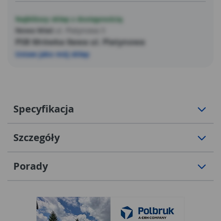
Najbliższy sklep z dostępnością
Nowa Wieś
ul. Platynowa 5
PSB Mrówka Iława ul. Platynowa
Ustaw jako mój sklep
Specyfikacja
Szczegóły
Porady